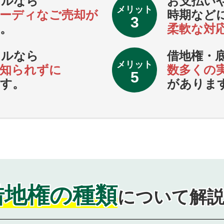
ェルなら
お支払い
メリット
ーディなご売却が
時期など
3
。
柔軟な対
ェルなら
借地権・
メリット
知られずに
数多くの
5
す。
がありま
借地権の種類
について解