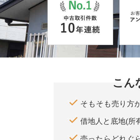
杉戸町
松伏町
八潮市
和光市
新座市
所沢
栃木県
宇都宮市
小山市
鹿沼市
古河市
坂戸市
東松山市
上里町
日高市
流
こん
住み替え
相続
離婚
空き家
そもそも売り方
借地人と底地(所
売ったらどれぐ