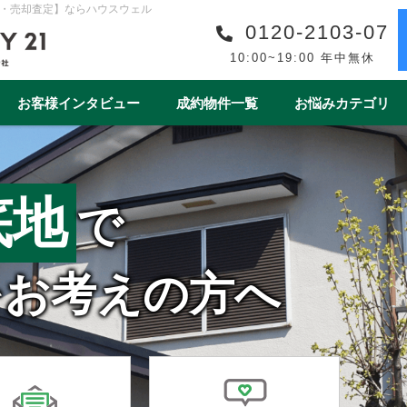
・売却査定】ならハウスウェル
0120-2103-07
10:00~19:00 年中無休
お客様インタビュー
成約物件一覧
お悩みカテゴリ
購入事例一覧
収益物件売買事例一覧
スタッフ紹介一覧
スタッフインタビュー一
リフォーム
ワンストップサービス
借地・底地
安心の買取保障制度
相続
離婚
空き家
売却後
底地
で
1year1coin（ワンイヤーワンコイン）
老後の暮らしをデ
ート
一棟マンション
テラスハウス
をお考えの方へ
上尾市
戸田市
春日部市
白岡市
蓮田
桶川市
北本市
熊谷市
久喜市
朝霞市