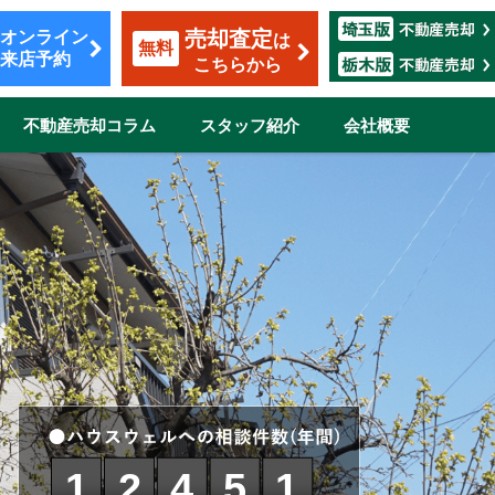
売却査定
オンライン
は
無料
来店予約
こちらから
不動産売却コラム
スタッフ紹介
会社概要
覧
も安心のサポート
割賦販売
転勤（マンション）
ザイン
市
伊奈町
三郷市
吉川市
12451
志木市
鴻巣市
所沢市
新座市