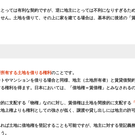
にとっては有利な契約ですが、逆に地主にとっては不利になりすぎるた
ません。土地を借りて、その上に家を建てる場合は、基本的に後述の「
が所有する土地を借りる権利
のことです。
ートやマンションを借りる場合と同様、地主（土地所有者）と賃貸借契
する権利を得ます。日本においては、「借地権＝賃借権」とみなされる
接的に支配する「物権」なのに対し、賃借権は土地を間接的に支配する
は地上権よりも権利としての強さが低く、譲渡や貸し出しには地主の許
れれば土地に借地権を登記することも可能ですが、地主に対する登記義
ょう。