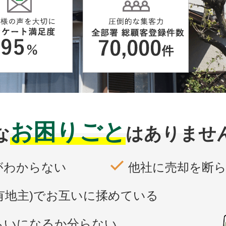
市
狭山市
下野市
山市
鶴ヶ島市
厚木市
東京都
東京都足立区
東京都練馬区
お困りごと
な
は
ありませ
がわからない
他社に売却を断
有地主)で
お互いに揉めている
らいになるか分らない