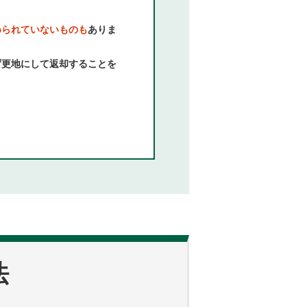
められていないものも
ありま
ず更地にして返却することを
法