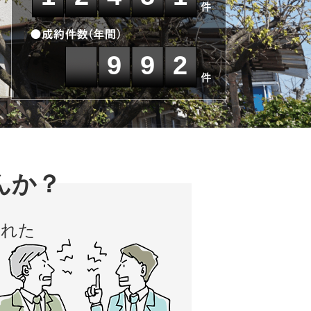
992
東京都北区
北海道
茨城県
千葉県
栃木県
んか？
られた