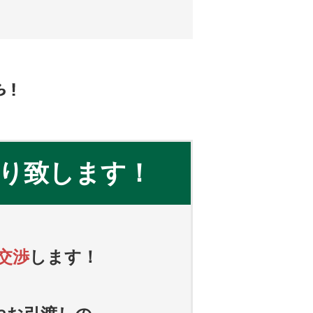
り致します！
交渉
します！