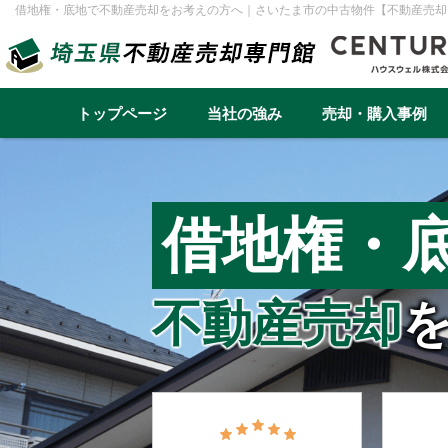
借地権・底地で不動産売却をお考えの方へ｜さいたま市の中古物件【不動産売却
トップページ
当社の強み
売却・購入事例
不動産売却事例一覧
不動産
実績と高い集客力
住み替え
再建築不可
早く高く売るための売却戦略
リースバック
借地権・
転勤（戸建て）
介護・老後資金
任意売却
戸建て
マンション
土地
一棟アパ
不動産売却
さいたま市
川越市
越谷市
川口市
草加市
蕨市
ふじみ野市
富士見市