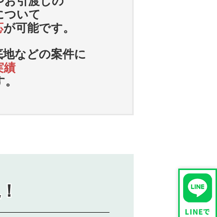
やお引渡しの
について
応
が可能です。
底地などの案件に
実績
す。
説！