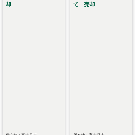
却
て 売却