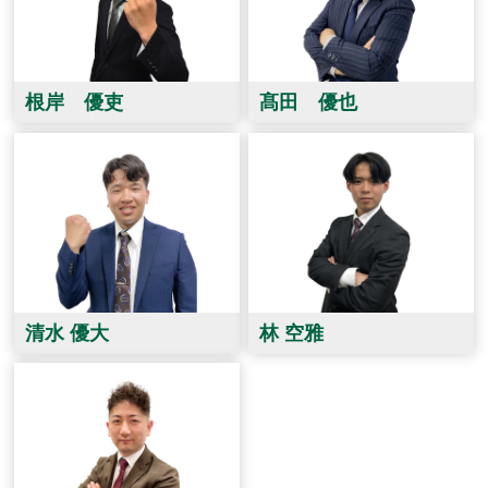
根岸 優吏
髙田 優也
清水 優大
林 空雅