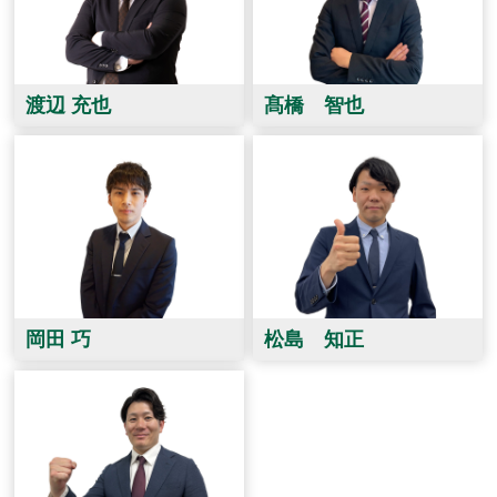
渡辺 充也
髙橋 智也
岡田 巧
松島 知正