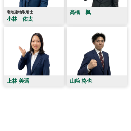
髙橋 楓
宅地建物取引士
小林 佑太
上林 美遥
山﨑 柊也