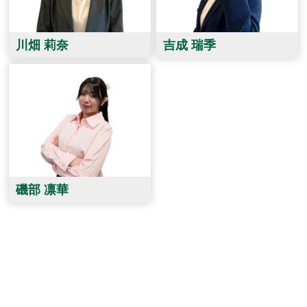
川畑 莉奈
吉成 瑞季
磯部 凛華