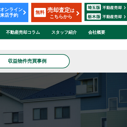
売却査定
オンライン
は
無料
来店予約
こちらから
不動産売却コラム
スタッフ紹介
会社概要
覧
収益物件売買事例
も安心のサポート
割賦販売
転勤（マンション）
ザイン
市
伊奈町
三郷市
吉川市
志木市
鴻巣市
所沢市
新座市