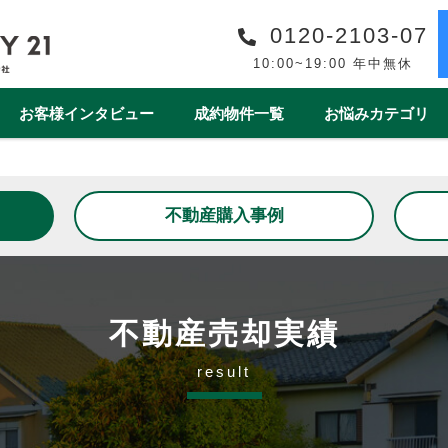
0120-2103-07
10:00~19:00 年中無休
お客様インタビュー
成約物件一覧
お悩みカテゴリ
購入事例一覧
収益物件売買事例一覧
スタッフ紹介一覧
スタッフインタビュー一
不動産購入事例
リフォーム
ワンストップサービス
借地・底地
安心の買取保障制度
相続
離婚
空き家
売却後
1year1coin（ワンイヤーワンコイン）
老後の暮らしをデ
ート
一棟マンション
テラスハウス
不動産売却実績
result
上尾市
戸田市
春日部市
白岡市
蓮田
桶川市
北本市
熊谷市
久喜市
朝霞市