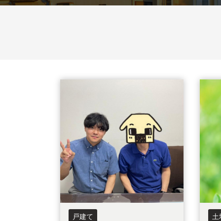
杉戸町
松伏町
八潮市
和光市
新座市
所沢
栃木県
宇都宮市
小山市
鹿沼市
古河市
坂戸市
東松山市
上里町
日高市
流
住み替え
相続
離婚
空き家
戸建て
土