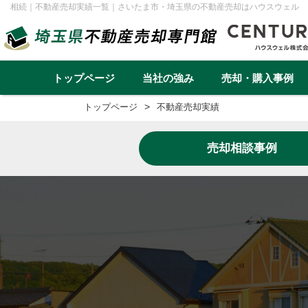
相続｜不動産売却実績一覧｜さいたま市・埼玉県の不動産売却はハウスウェル
トップページ
当社の強み
売却・購入事例
トップページ
不動産売却実績
不動産売却事例一覧
不動産
売却相談事例
実績と高い集客力
住み替え
再建築不可
早く高く売るための売却戦略
リースバック
転勤（戸建て）
介護・老後資金
任意売却
戸建て
マンション
土地
一棟アパ
さいたま市
川越市
越谷市
川口市
草加市
蕨市
ふじみ野市
富士見市