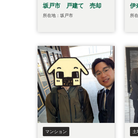
坂戸市 戸建て 売却
伊
所在地：坂戸市
所
マンション
土