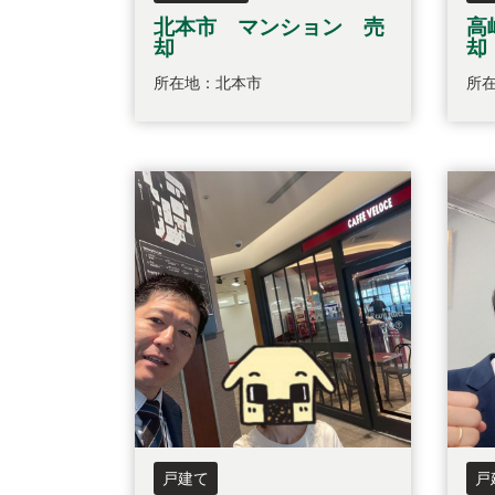
北本市 マンション 売
高
却
却
所在地：北本市
所
戸建て
戸