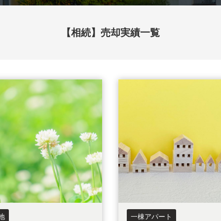
市
狭山市
【相続】売却実績一覧
下野市
山市
鶴ヶ島市
厚木市
東京都
東京都足立区
東京都練馬区
地
一棟アパート