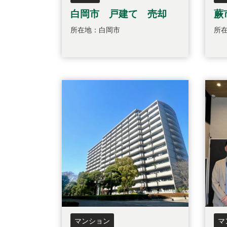
白岡市 戸建て 売却
蕨
所在地：白岡市
所
マンション
マ