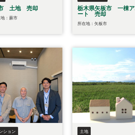
市 土地 売却
栃木県矢板市 一棟ア
ート 売却
在地：蕨市
所在地：矢板市
ンション
土地