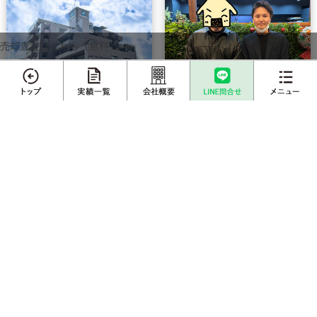
売却査定はこちら（無料）
メニュー
不動産売却
プロに
店舗案内
査定依頼
売却相談
中古マンション
戸建て
売却実績一覧
不動産購入事例
成約物件一覧
お客様インタビュー
宇都宮市 中古マンシ
宇都宮市 戸建て 売
ョン 売却
却