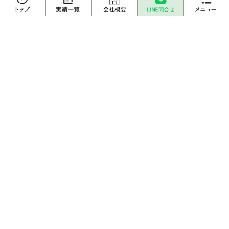
メニュー
⾜⽴区 中古マンショ
足立区のマンション売
ン 売却
却
不動産売却
プロに
店舗案内
査定依頼
売却相談
所在地：⾜⽴区
所在地：足立区
売却実績一覧
不動産購入事例
成約物件一覧
お客様インタビュー
1
簡易査定・ご相談など、
お気軽にお問合わせください