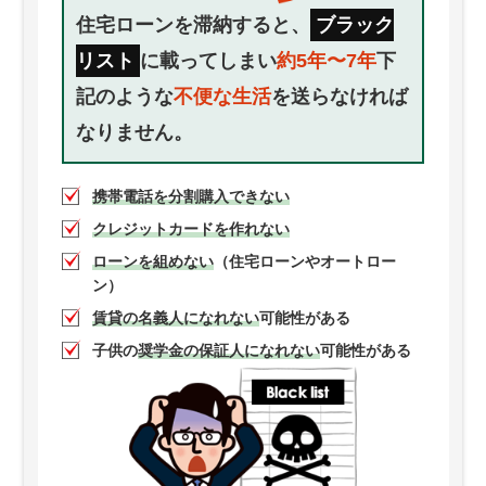
住宅ローンを滞納すると、
ブラック
リスト
に載ってしまい
約5年〜7年
下
記のような
不便な生活
を送らなければ
なりません。
携帯電話を分割購入できない
クレジットカードを作れない
ローンを組めない
（住宅ローンやオートロー
ン）
賃貸の名義人になれない
可能性がある
子供の
奨学金の保証人になれない
可能性がある