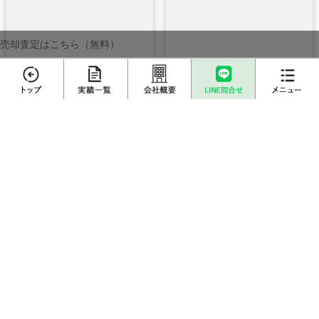
売却査定はこちら（無料）
メニュー
不動産売却
プロに
店舗案内
査定依頼
売却相談
売却
所在地：春日部市
売却実績一覧
不動産購入事例
成約物件一覧
お客様インタビュー