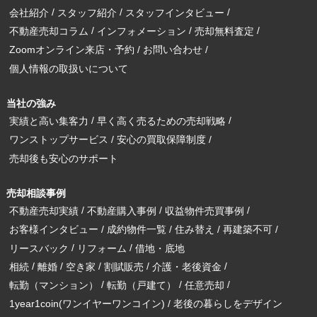
会社紹介
スタッフ紹介
スタッフインタビュー
不動産売却コラム
インフォメーション
売却無料査定
Zoomオンライン来店・予約
お問い合わせ
個人情報の取扱いについて
当社の強み
実績と高い集客力
早く高く売るための売却戦略
ワンストップサービス
安心の買取保障制度
売却後も安心のサポート
売却相談事例
不動産売却実績
不動産購入事例
収益物件売買事例
お客様インタビュー
成約物件一覧
住み替え
再建築不可
リースバック
リフォーム
借地・底地
相続
離婚
空き家
割賦販売
介護・老後資金
転勤（マンション）
転勤（戸建て）
任意売却
1year1coin(ワンイヤーワンコイン)
老後の暮らしをデザイン