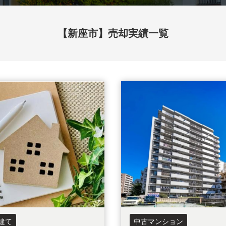
市
狭山市
【新座市】売却実績一覧
下野市
山市
鶴ヶ島市
厚木市
東京都
東京都足立区
東京都練馬区
建て
中古マンション