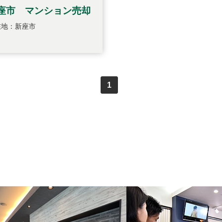
座市 マンション売却
在地：新座市
1