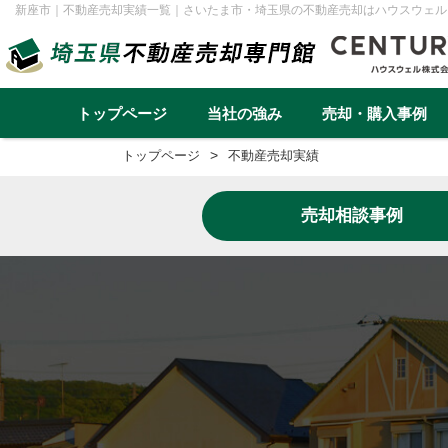
新座市｜不動産売却実績一覧｜さいたま市・埼玉県の不動産売却はハウスウェル
トップページ
当社の強み
売却・購入事例
トップページ
不動産売却実績
不動産売却事例一覧
不動産
売却相談事例
実績と高い集客力
住み替え
再建築不可
早く高く売るための売却戦略
リースバック
転勤（戸建て）
介護・老後資金
任意売却
戸建て
マンション
土地
一棟アパ
さいたま市
川越市
越谷市
川口市
草加市
蕨市
ふじみ野市
富士見市