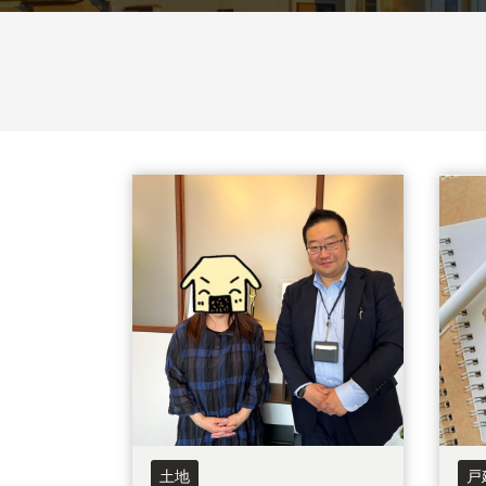
杉戸町
松伏町
八潮市
和光市
新座市
所沢
栃木県
宇都宮市
小山市
鹿沼市
古河市
坂戸市
東松山市
上里町
日高市
流
住み替え
相続
離婚
空き家
土地
戸