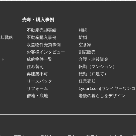
売却・購入事例
不動産売却実績
相続
売却戦略
不動産購入事例
離婚
ス
収益物件売買事例
空き家
お客様インタビュー
割賦販売
ート
成約物件一覧
介護・老後資金
住み替え
転勤（マンション）
再建築不可
転勤（戸建て）
リースバック
任意売却
リフォーム
1year1coin(ワンイヤーワン
借地・底地
老後の暮らしをデザイン