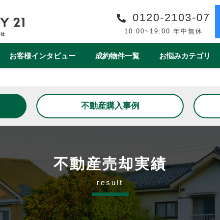
0120-2103-07
10:00~19:00 年中無休
お客様インタビュー
成約物件一覧
お悩みカテゴリ
購入事例一覧
収益物件売買事例一覧
スタッフ紹介一覧
スタッフインタビュー一
不動産購入事例
リフォーム
ワンストップサービス
借地・底地
安心の買取保障制度
相続
離婚
空き家
売却後
1year1coin（ワンイヤーワンコイン）
老後の暮らしをデ
ート
一棟マンション
テラスハウス
不動産売却実績
result
上尾市
戸田市
春日部市
白岡市
蓮田
桶川市
北本市
熊谷市
久喜市
朝霞市