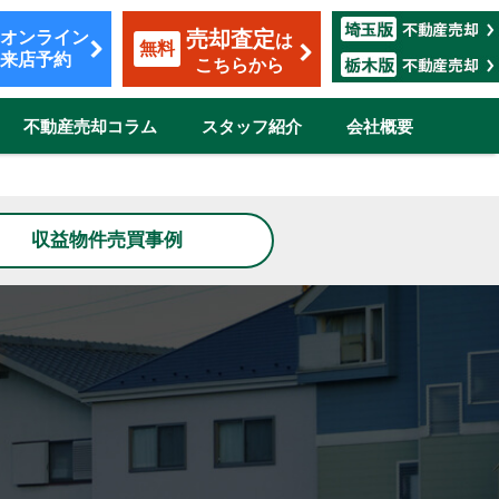
売却査定
オンライン
は
無料
来店予約
こちらから
不動産売却コラム
スタッフ紹介
会社概要
覧
収益物件売買事例
も安心のサポート
割賦販売
転勤（マンション）
ザイン
市
伊奈町
三郷市
吉川市
志木市
鴻巣市
所沢市
新座市