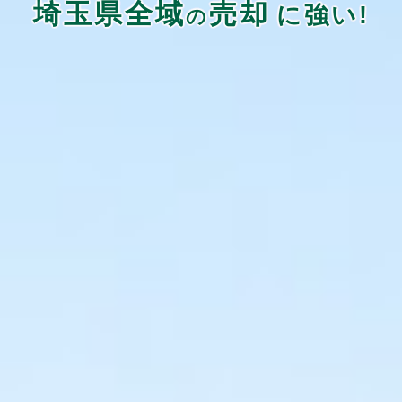
埼玉県全域
売却
に強い!
の