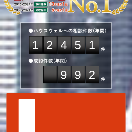
12451
992