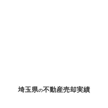
2026-04-17
皆様のおかげで多数受賞!! センチュリー21ジャパンコンベン
ション表彰のご報告
2026-03-30
デュアルライフ（二拠点生活）専門HP公開のお知らせ
2026-01-29
【2025年秋季セールスラリー表彰式】店舗の部にて1位・2位を
独占！
2025-12-06
年末年始の営業について
2025-08-07
お盆期間も休まず営業しております
埼玉県
不動産売却実績
の
2025-04-26
ゴールデンウィーク期間中の営業について