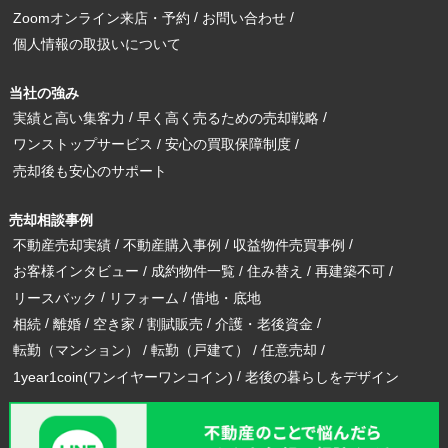
Zoomオンライン来店・予約
お問い合わせ
個人情報の取扱いについて
当社の強み
実績と高い集客力
早く高く売るための売却戦略
ワンストップサービス
安心の買取保障制度
売却後も安心のサポート
売却相談事例
不動産売却実績
不動産購入事例
収益物件売買事例
お客様インタビュー
成約物件一覧
住み替え
再建築不可
リースバック
リフォーム
借地・底地
相続
離婚
空き家
割賦販売
介護・老後資金
転勤（マンション）
転勤（戸建て）
任意売却
1year1coin(ワンイヤーワンコイン)
老後の暮らしをデザイン