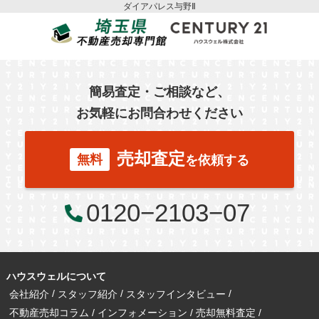
ダイアパレス与野Ⅱ
簡易査定・ご相談など、
お気軽にお問合わせください
売却査定
無料
を依頼する
0120−2103−07
ハウスウェルについて
会社紹介
スタッフ紹介
スタッフインタビュー
不動産売却コラム
インフォメーション
売却無料査定