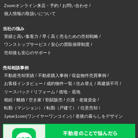
Zoomオンライン来店・予約
お問い合わせ
個人情報の取扱いについて
当社の強み
実績と高い集客力
早く高く売るための売却戦略
ワンストップサービス
安心の買取保障制度
売却後も安心のサポート
売却相談事例
不動産売却実績
不動産購入事例
収益物件売買事例
お客様インタビュー
成約物件一覧
住み替え
再建築不可
リースバック
リフォーム
借地・底地
相続
離婚
空き家
割賦販売
介護・老後資金
転勤（マンション）
転勤（戸建て）
任意売却
1year1coin(ワンイヤーワンコイン)
老後の暮らしをデザイン