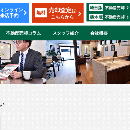
売却査定
オンライン
は
無料
来店予約
こちらから
不動産売却コラム
スタッフ紹介
会社概要
覧
も安心のサポート
割賦販売
転勤（マンション）
ザイン
い
市
伊奈町
三郷市
吉川市
志木市
鴻巣市
所沢市
新座市