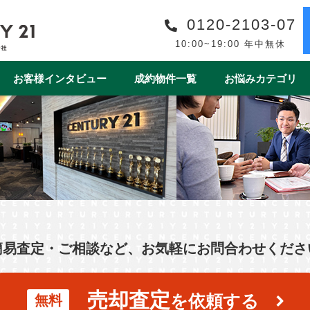
0120-2103-07
10:00~19:00 年中無休
お客様インタビュー
成約物件一覧
お悩みカテゴリ
購入事例一覧
収益物件売買事例一覧
スタッフ紹介一覧
スタッフインタビュー一
リフォーム
ワンストップサービス
借地・底地
安心の買取保障制度
相続
離婚
空き家
売却後
1year1coin（ワンイヤーワンコイン）
老後の暮らしをデ
ート
一棟マンション
テラスハウス
簡易査定・ご相談など、お気軽にお問合わせくださ
上尾市
戸田市
春日部市
白岡市
蓮田
売却査定
を依頼する
無料
桶川市
北本市
熊谷市
久喜市
朝霞市