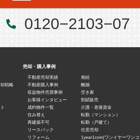
市
狭山市
0120−2103−07
下野市
山市
鶴ヶ島市
厚木市
東京都
東京都足立区
東京都練馬区
売却・購入事例
不動産売却実績
相続
売却戦略
不動産購入事例
離婚
ス
収益物件売買事例
空き家
お客様インタビュー
割賦販売
ート
成約物件一覧
介護・老後資金
住み替え
転勤（マンション）
再建築不可
転勤（戸建て）
リースバック
任意売却
リフォーム
1year1coin(ワンイヤーワン