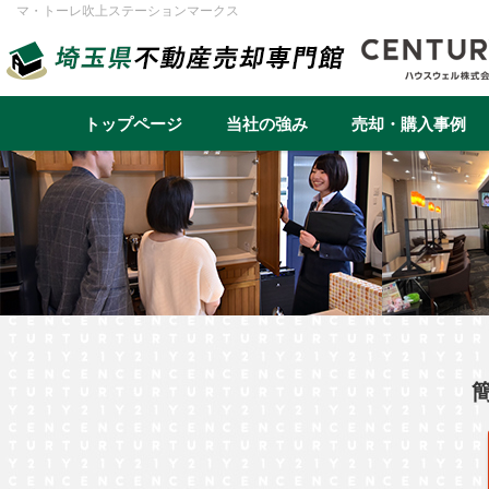
マ・トーレ吹上ステーションマークス
トップページ
当社の強み
売却・購入事例
不動産売却事例一覧
不動産
実績と高い集客力
住み替え
再建築不可
早く高く売るための売却戦略
リースバック
転勤（戸建て）
介護・老後資金
任意売却
戸建て
マンション
土地
一棟アパ
さいたま市
川越市
越谷市
川口市
草加市
蕨市
ふじみ野市
富士見市