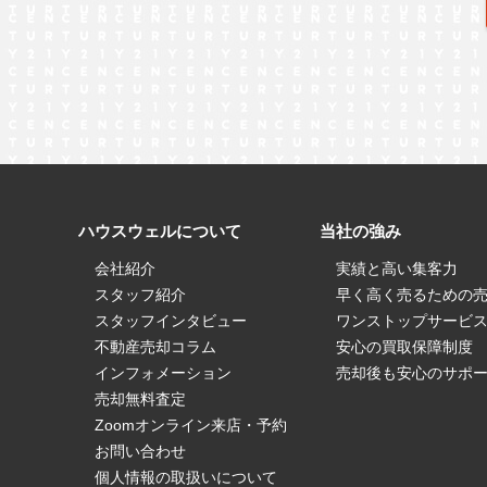
杉戸町
松伏町
八潮市
和光市
新座市
所沢
栃木県
宇都宮市
小山市
鹿沼市
古河市
坂戸市
東松山市
上里町
日高市
流
ハウスウェルについて
当社の強み
会社紹介
実績と高い集客力
スタッフ紹介
早く高く売るための
スタッフインタビュー
ワンストップサービ
住み替え
相続
離婚
空き家
不動産売却コラム
安心の買取保障制度
インフォメーション
売却後も安心のサポ
売却無料査定
Zoomオンライン来店・予約
お問い合わせ
個人情報の取扱いについて