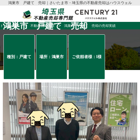
鴻巣市 戸建て 売却｜さいたま市・埼玉県の不動産売却はハウスウェル
鴻巣市 戸建て 売却
トップページ
不動産売却実績
鴻巣市 戸建て 売却の売却実績
種別：戸建て
場所：鴻巣市
ご依頼者様：I様