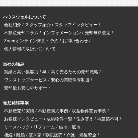
ハウスウェルについて
会社紹介
スタッフ紹介
スタッフインタビュー
不動産売却コラム
インフォメーション
売却無料査定
Zoomオンライン来店・予約
お問い合わせ
個人情報の取扱いについて
当社の強み
実績と高い集客力
早く高く売るための売却戦略
ワンストップサービス
安心の買取保障制度
売却後も安心のサポート
売却相談事例
不動産売却実績
不動産購入事例
収益物件売買事例
お客様インタビュー
成約物件一覧
住み替え
再建築不可
リースバック
リフォーム
借地・底地
相続
離婚
空き家
割賦販売
介護・老後資金