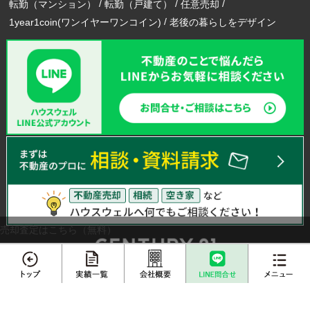
転勤（マンション）
転勤（戸建て）
任意売却
1year1coin(ワンイヤーワンコイン)
老後の暮らしをデザイン
売却査定はこちら（無料）
メニュー
エリアから不動産売却実績を探す