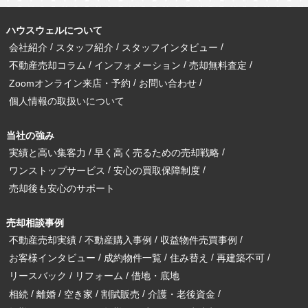
ハウスウェルについて
会社紹介
スタッフ紹介
スタッフインタビュー
不動産売却コラム
インフォメーション
売却無料査定
Zoomオンライン来店・予約
お問い合わせ
個人情報の取扱いについて
当社の強み
実績と高い集客力
早く高く売るための売却戦略
ワンストップサービス
安心の買取保障制度
売却後も安心のサポート
売却相談事例
不動産売却実績
不動産購入事例
収益物件売買事例
お客様インタビュー
成約物件一覧
住み替え
再建築不可
リースバック
リフォーム
借地・底地
相続
離婚
空き家
割賦販売
介護・老後資金