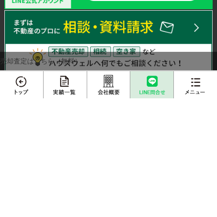
売却査定はこちら（無料）
メニュー
エリアから不動産売却実績を探す
さいたま市
川越市
越谷市
川口市
上尾市
戸田市
不動産売却
プロに
春日部市
白岡市
蓮田市
伊奈町
三郷市
吉川市
店舗案内
査定依頼
売却相談
草加市
蕨市
ふじみ野市
富士見市
桶川市
北本市
熊谷市
久喜市
朝霞市
志木市
鴻巣市
所沢市
売却実績一覧
不動産購入事例
新座市
成約物件一覧
お客様インタビュー
栃木エリアから不動産売却実績を探す