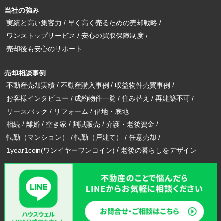
当社の強み
実績と高い集客力
早く高く売るための売却戦略
ワンストップサービス
安心の買取保障制度
売却後も安心のサポート
売却相談事例
不動産売却実績
不動産購入事例
収益物件売買事例
お客様インタビュー
成約物件一覧
住み替え
再建築不可
リースバック
リフォーム
借地・底地
相続
離婚
空き家
割賦販売
介護・老後資金
転勤（マンション）
転勤（戸建て）
任意売却
1year1coin(ワンイヤーワンコイン)
老後の暮らしをデザイン