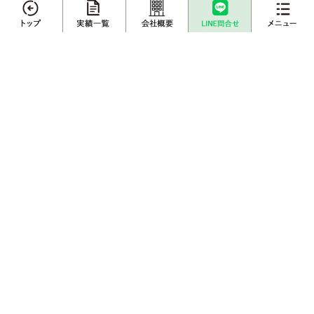
メニュー
エリアから不動産売却実績を探す
不動産売却
プロに
店舗案内
さいたま市
川越市
越谷市
川口市
上尾市
戸田市
査定依頼
売却相談
春日部市
白岡市
蓮田市
伊奈町
三郷市
吉川市
草加市
蕨市
ふじみ野市
富士見市
桶川市
北本市
売却実績一覧
不動産購入事例
熊谷市
久喜市
朝霞市
志木市
鴻巣市
所沢市
新座市
成約物件一覧
お客様インタビュー
栃木エリアから不動産売却実績を探す
栃木県
宇都宮市
小山市
鹿沼市
下野市
埼玉県内の不動産情報サイトはこちら