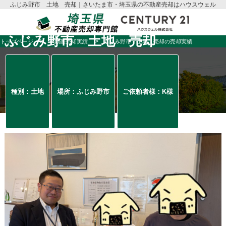
ふじみ野市 土地 売却｜さいたま市・埼玉県の不動産売却はハウスウェル
ふじみ野市 土地 売却
トップページ
不動産売却実績
ふじみ野市 土地 売却の売却実績
種別：土地
場所：ふじみ野市
ご依頼者様：K様