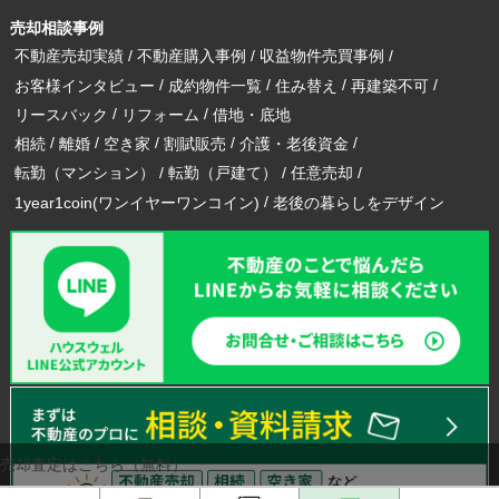
売却相談事例
不動産売却実績
不動産購入事例
収益物件売買事例
お客様インタビュー
成約物件一覧
住み替え
再建築不可
リースバック
リフォーム
借地・底地
相続
離婚
空き家
割賦販売
介護・老後資金
転勤（マンション）
転勤（戸建て）
任意売却
1year1coin(ワンイヤーワンコイン)
老後の暮らしをデザイン
売却査定はこちら（無料）