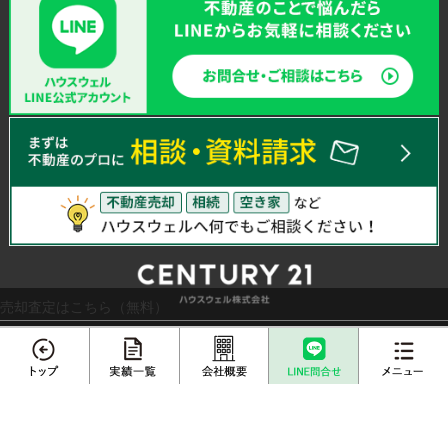
売却査定はこちら（無料）
エリアから不動産売却実績を探す
さいたま市
川越市
越谷市
川口市
上尾市
戸田市
メニュー
春日部市
白岡市
蓮田市
伊奈町
三郷市
吉川市
草加市
蕨市
ふじみ野市
富士見市
桶川市
北本市