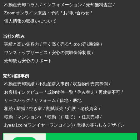
不動産売却コラム
インフォメーション
売却無料査定
Zoomオンライン来店・予約
お問い合わせ
個人情報の取扱いについて
当社の強み
実績と高い集客力
早く高く売るための売却戦略
ワンストップサービス
安心の買取保障制度
売却後も安心のサポート
売却相談事例
不動産売却実績
不動産購入事例
収益物件売買事例
お客様インタビュー
成約物件一覧
住み替え
再建築不可
リースバック
リフォーム
借地・底地
相続
離婚
空き家
割賦販売
介護・老後資金
転勤（マンション）
転勤（戸建て）
任意売却
1year1coin(ワンイヤーワンコイン)
老後の暮らしをデザイン