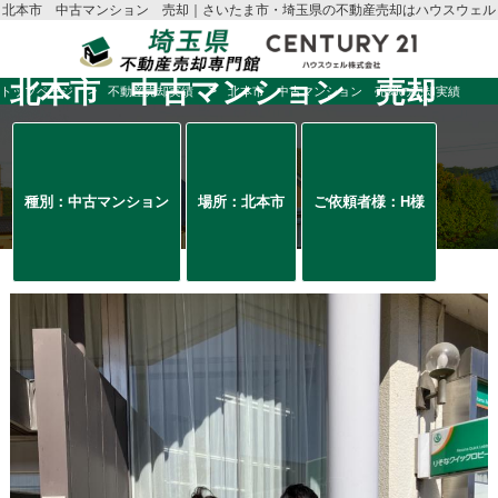
北本市 中古マンション 売却｜さいたま市・埼玉県の不動産売却はハウスウェル
北本市 中古マンション 売却
トップページ
不動産売却実績
北本市 中古マンション 売却の売却実績
種別：中古マンション
場所：北本市
ご依頼者様：H様