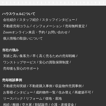
ハウスウェルについて
会社紹介
スタッフ紹介
スタッフインタビュー
不動産売却コラム
インフォメーション
売却無料査定
Zoomオンライン来店・予約
お問い合わせ
個人情報の取扱いについて
当社の強み
実績と高い集客力
早く高く売るための売却戦略
ワンストップサービス
安心の買取保障制度
売却後も安心のサポート
売却相談事例
不動産売却実績
不動産購入事例
収益物件売買事例
お客様インタビュー
成約物件一覧
住み替え
再建築不可
リースバック
リフォーム
借地・底地
相続
離婚
空き家
割賦販売
介護・老後資金