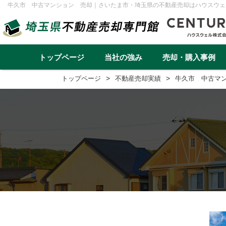
牛久市 中古マンション 売却｜さいたま市・埼玉県の不動産売却はハウスウェ
トップページ
当社の強み
売却・購入事例
トップページ
不動産売却実績
牛久市 中古マ
不動産売却事例一覧
不動産
実績と高い集客力
住み替え
再建築不可
早く高く売るための売却戦略
リースバック
転勤（戸建て）
介護・老後資金
任意売却
戸建て
マンション
土地
一棟アパ
さいたま市
川越市
越谷市
川口市
草加市
蕨市
ふじみ野市
富士見市