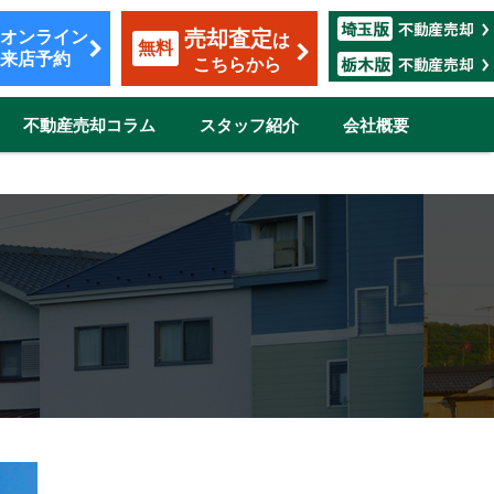
売却査定
オンライン
は
無料
来店予約
こちらから
不動産売却コラム
スタッフ紹介
会社概要
覧
も安心のサポート
割賦販売
転勤（マンション）
ザイン
市
伊奈町
三郷市
吉川市
志木市
鴻巣市
所沢市
新座市