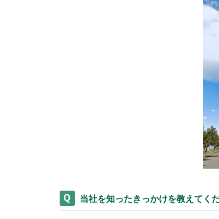
杉戸町
松伏町
八潮市
和光市
新座市
所沢
栃木県
宇都宮市
小山市
鹿沼市
古河市
坂戸市
東松山市
上里町
日高市
流
住み替え
相続
離婚
空き家
当社を知ったきっかけを教えてく