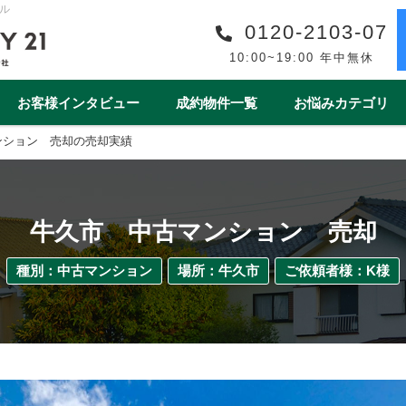
ル
0120-2103-07
10:00~19:00 年中無休
お客様インタビュー
成約物件一覧
お悩みカテゴリ
ンション 売却の売却実績
購入事例一覧
収益物件売買事例一覧
スタッフ紹介一覧
スタッフインタビュー一
リフォーム
ワンストップサービス
借地・底地
安心の買取保障制度
相続
離婚
空き家
売却後
牛久市 中古マンション 売却
1year1coin（ワンイヤーワンコイン）
老後の暮らしをデ
ート
一棟マンション
テラスハウス
種別：中古マンション
場所：牛久市
ご依頼者様：K様
上尾市
戸田市
春日部市
白岡市
蓮田
桶川市
北本市
熊谷市
久喜市
朝霞市