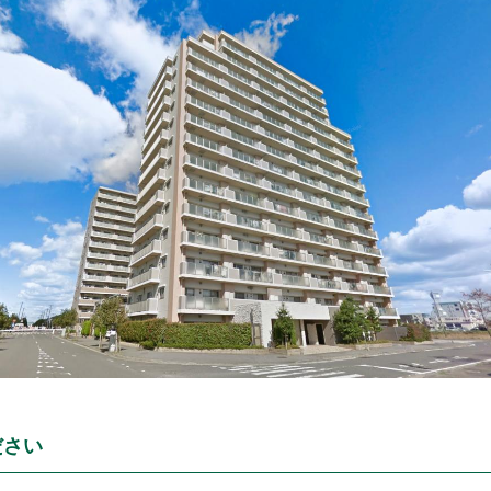
市
狭山市
下野市
山市
鶴ヶ島市
厚木市
東京都
東京都足立区
東京都練馬区
ださい