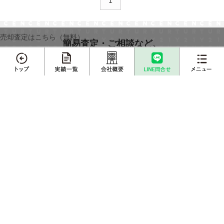
1
売却査定はこちら（無料）
簡易査定・ご相談など、
お気軽にお問合わせください
メニュー
売却査定
無料
を依頼する
0120−2103−07
不動産売却
プロに
店舗案内
査定依頼
売却相談
売却実績一覧
不動産購入事例
ハウスウェルについて
会社紹介
スタッフ紹介
スタッフインタビュー
成約物件一覧
お客様インタビュー
不動産売却コラム
インフォメーション
売却無料査定
Zoomオンライン来店・予約
お問い合わせ