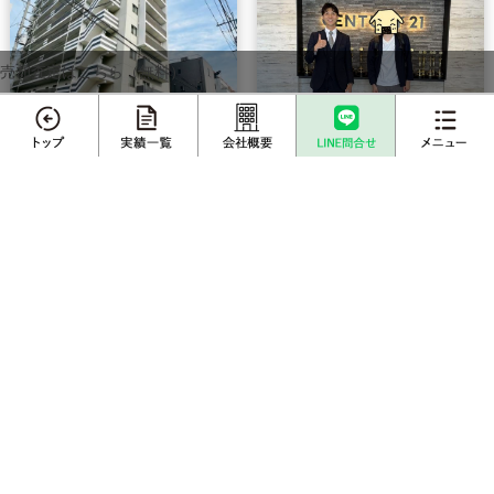
売却査定はこちら（無料）
メニュー
不動産売却
プロに
店舗案内
査定依頼
売却相談
マンション
マンション
売却実績一覧
不動産購入事例
成約物件一覧
お客様インタビュー
川越市 マンション
さいたま市 マンショ
購入
ン 購入