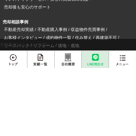
売却後も安心のサポート
売却相談事例
不動産売却実績
不動産購入事例
収益物件売買事例
お客様インタビュー
成約物件一覧
住み替え
再建築不可
売却査定はこちら（無料）
リースバック
リフォーム
借地・底地
相続
離婚
空き家
割賦販売
介護・老後資金
転勤（マンション）
転勤（戸建て）
任意売却
1year1coin(ワンイヤーワンコイン)
老後の暮らしをデザイン
メニュー
不動産売却
プロに
店舗案内
査定依頼
売却相談
売却実績一覧
不動産購入事例