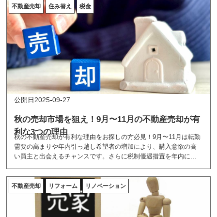
導きます。
不動産売却
住み替え
税金
2025-09-27
秋の売却市場を狙え！9月〜11月の不動産売却が有
利な3つの理由
秋の不動産売却が有利な理由をお探しの方必見！9月〜11月は転勤
需要の高まりや年内引っ越し希望者の増加により、購入意欲の高
い買主と出会えるチャンスです。さらに税制優遇措置を年内に確
実に活用できるため、手取り額アップも期待できます。春の売却
シーズンとは違った秋ならではのメリットを詳しく解説。競合物
件が少ない今こそ、理想的な条件での売却を実現しませんか？
不動産売却
リフォーム
リノベーション