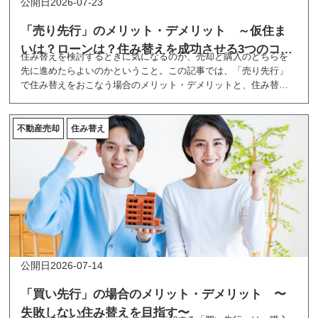
2026-07-23
「売り先行」のメリット・デメリット ～仮住ま
いは？ローンは？住み替えを成功させる3つのコツ
住み替えを検討するときに気になるのが、売却と購入のどちらを
～
先に進めたらよいのかということ。この記事では、「売り先行」
で住み替えをおこなう場合のメリット・デメリットと、住み替え
を成功させる3つのコツについて解説します。
不動産売却
住み替え
2026-07-14
「買い先行」の場合のメリット・デメリット 〜
失敗しない住み替えを目指す〜