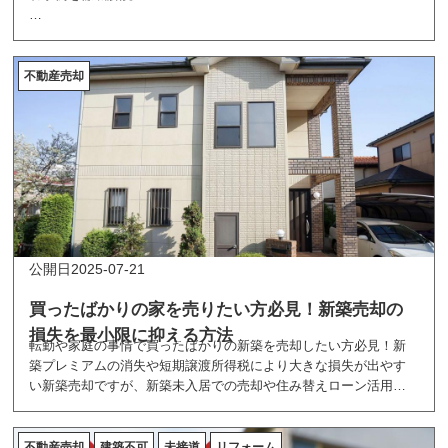
愛着のある家を手放さずに済む親族間売買。相続対策や経済的負
担軽減など多くのメリットがある一方で、「みなし贈与」のリス
クなど注意すべき点も。適正価格での取引方法から手続きの流れ
不動産売却
まで、F様ご家族の成功事例とともに徹底解説します。
2025-07-21
買ったばかりの家を売りたい方必見！新築売却の
損失を最小限に抑える方法
転勤や家庭の事情で買ったばかりの新築を売却したい方必見！新
築プレミアムの消失や短期譲渡所得税により大きな損失が出やす
い新築売却ですが、新築未入居での売却や住み替えローン活用、
複数社査定比較など適切な戦略で損失を最小限に抑えることが可
能です。売却費用削減のポイントや税制上の特例活用まで、実践
的なアドバイスを詳しく解説します。
不動産売却
建築不可
未接道
リフォーム