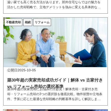
遠い家でも高く売る方法があります。郊外住宅ならではの魅力を
活かした売却戦略で、立地デメリットを強みに変える具体的なノ
ウハウをご紹介。ターゲット層の見極めから価格設定まで、交通
利便性の低い戸建て売却を成功に導く実践的な売却術を分かりや
すく解説します。
不動産売却
相続
リフォーム
2025-10-05
築30年超の実家売却成功ガイド｜解体 vs 古家付き
vs リフォーム売却の選択基準
築30年超の実家売却にお悩みの方必見！解体売却・古家付き売
却・リフォーム売却の3つの選択肢を徹底比較。物件状態や立地条
件、予算に応じた最適な売却戦略の判断基準を詳しく解説しま
す。失敗しないための注意点や不動産会社選びのコツも紹介。数
百万円の損失を避けて、あなたの実家を最適な方法で売却成功へ