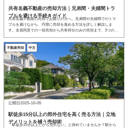
共有名義不動産の売却方法｜兄弟間・夫婦間トラ
ブルを避ける手続きガイド
共有名義不動産の売却でお困りの方へ。兄弟間や夫婦間でのトラ
ブルを避けながら、円滑に売却を進める方法を詳しく解説しま
す。全員同意での一括売却から共有持分のみの売却まで、3つの売
却パターンと手続きの流れ、必要書類、税金対策まで網羅。権利
関係が複雑な物件でも、適切な知識と手順で納得できる売却が実
現できます。専門家のアドバイスを交えた実践的なガイドで、共
不動産売却
中古
有名義不動産の売却成功をサポートします。
2025-10-05
駅徒歩15分以上の郊外住宅を高く売る方法｜立地
デメリットを補う売却術
「駅徒歩15分以上だから売れない」と諦めていませんか？駅から