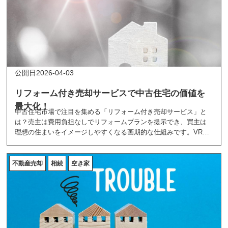
2026-04-03
リフォーム付き売却サービスで中古住宅の価値を
最大化！
中古住宅市場で注目を集める「リフォーム付き売却サービス」と
は？売主は費用負担なしでリフォームプランを提示でき、買主は
理想の住まいをイメージしやすくなる画期的な仕組みです。VRや
CGを活用した視覚的な提案や、住宅ローンへのリフォーム費用組
み込みなど、双方にメリットをもたらすこのサービスの特徴と市
場動向を解説します。業界調査によれば、中古住宅再生市場は
不動産売却
相続
空き家
2030年までに2割以上拡大する見込み。環境配慮型リノベーション
の台頭や多様な事業者の参入など、今後の展望も含めて詳しくご
紹介します。