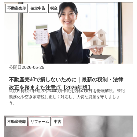
不動産売却
確定申告
税金
2026-05-25
不動産売却で損しないために｜最新の税制・法律
改正を踏まえた注意点【2026年版】
譲渡所得税の仕組みや3000万円特別控除の要件を徹底解説。登記
義務化や空き家増税に正しく対応し、大切な資産を守りましょ
う。
不動産売却
リフォーム
中古