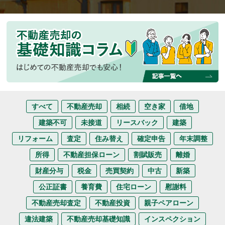
すべて
不動産売却
相続
空き家
借地
建築不可
未接道
リースバック
建築
リフォーム
査定
住み替え
確定申告
年末調整
所得
不動産担保ローン
割賦販売
離婚
財産分与
税金
売買契約
中古
新築
公正証書
養育費
住宅ローン
慰謝料
不動産売却査定
不動産投資
親子ペアローン
違法建築
不動産売却基礎知識
インスペクション