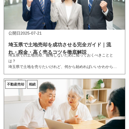
2025-07-21
埼玉県で土地売却を成功させる完全ガイド｜流
れ・税金・高く売るコツを徹底解説
埼玉県での土地売却、後悔しないために知っておくべきことと
は？
埼玉県で土地を売りたいけれど、何から始めればいいかわからな
い方へ。不動産市場の特徴や売却の流れ、税金、そして高く売る
ためのコツまで、実績豊富なハウスウェルがわかりやすく解説し
ます。初めてでも安心して進められる「完全ガイド」です。
不動産売却
相続