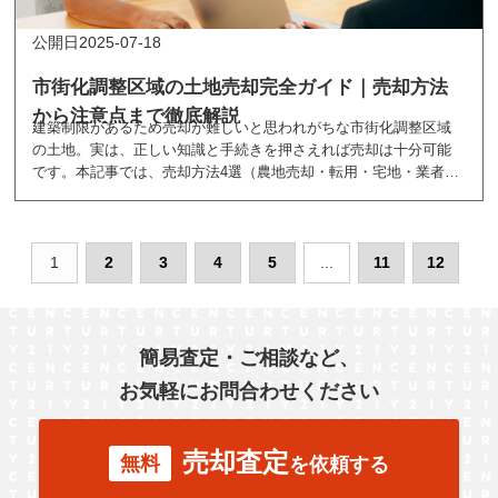
2025-07-18
市街化調整区域の土地売却完全ガイド｜売却方法
から注意点まで徹底解説
建築制限があるため売却が難しいと思われがちな市街化調整区域
の土地。実は、正しい知識と手続きを押さえれば売却は十分可能
です。本記事では、売却方法4選（農地売却・転用・宅地・業者売
却）や費用の目安、リスク対策などをわかりやすく解説。相続や
処分にお悩みの方は必見！
1
2
3
4
5
...
11
12
簡易査定・ご相談など、
お気軽にお問合わせください
売却査定
無料
を依頼する