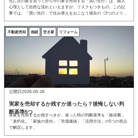
先に次の家を買ってから今の家を売却する「買い先行」は、購入
心理として自然な流れといえますが、リスクもつきもの。この記
事では、「買い先行」で住み替えをおこなう場合の《3つのメリッ
トとデメリット》を解説していきます。
不動産売却
相続
空き家
リフォーム
2026-05-26
実家を売却するか残すか迷ったら？後悔しない判
断基準5つ
実家を売却するか残すべきか、迷った時の判断基準を「維持費」
「老朽化」「家族の意向」「市場価値」「活用方法」の5つの視点
で解説します。