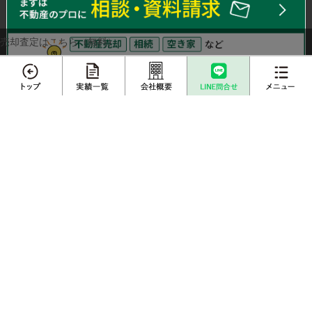
売却査定はこちら（無料）
メニュー
エリアから不動産売却実績を探す
不動産売却
プロに
さいたま市
川越市
越谷市
川口市
上尾市
戸田市
店舗案内
査定依頼
売却相談
春日部市
白岡市
蓮田市
伊奈町
三郷市
吉川市
草加市
蕨市
ふじみ野市
富士見市
桶川市
北本市
売却実績一覧
不動産購入事例
熊谷市
久喜市
朝霞市
志木市
鴻巣市
所沢市
新座市
成約物件一覧
お客様インタビュー
栃木エリアから不動産売却実績を探す
栃木県
宇都宮市
小山市
鹿沼市
下野市