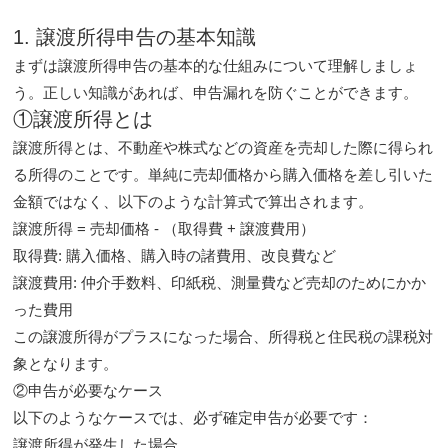
1. 譲渡所得申告の基本知識
まずは譲渡所得申告の基本的な仕組みについて理解しましょ
う。正しい知識があれば、申告漏れを防ぐことができます。
①譲渡所得とは
譲渡所得とは、不動産や株式などの資産を売却した際に得られ
る所得のことです。単純に売却価格から購入価格を差し引いた
金額ではなく、以下のような計算式で算出されます。
譲渡所得 = 売却価格 - （取得費 + 譲渡費用）
取得費
: 購入価格、購入時の諸費用、改良費など
譲渡費用
: 仲介手数料、印紙税、測量費など売却のためにかか
った費用
この譲渡所得がプラスになった場合、所得税と住民税の課税対
象となります。
②申告が必要なケース
以下のようなケースでは、必ず確定申告が必要です：
譲渡所得が発生した場合