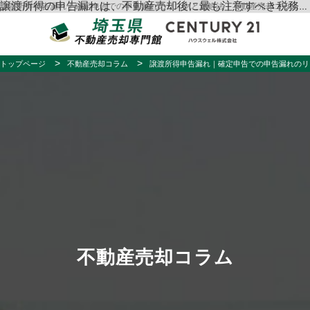
譲渡所得申告漏れ｜確定申告での申告漏れのリスクと対処法｜不動産売却コラム｜さいたま市・埼玉県の不動産売却はハウスウェル
譲渡所得の申告漏れは、不動産売却後に最も注意すべき税務リスクの一つです。税務署からの指摘を受けてから慌てることがないよう、事前に正しい知識を身につけておくことが重要です。この記事では、譲渡所得申告の基本から申告漏れのリスク、そして適切な対処法まで詳しく解説します。不動産売却を検討している方や、すでに売却済みで申告に不安を感じている方は、ぜひ最後までお読みください。
トップページ
不動産売却コラム
譲渡所得申告漏れ｜確定申告での申告漏れのリ
不動産売却コラム