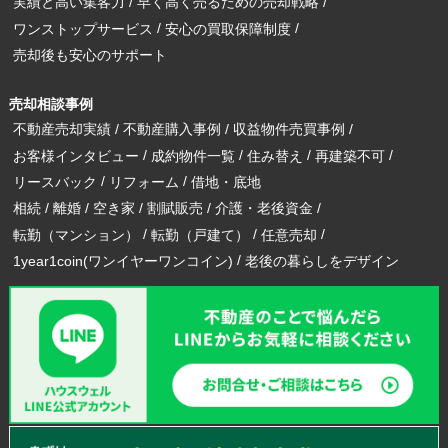
実績と高い集客力
早く高く売るための売却戦略
ワンストップサービス
安心の買取保障制度
売却後も安心のサポート
売却相談事例
不動産売却実績
不動産購入事例
収益物件売買事例
お客様インタビュー
成約物件一覧
住み替え
再建築不可
リースバック
リフォーム
借地・底地
相続
離婚
空き家
割賦販売
介護・老後資金
転勤（マンション）
転勤（戸建て）
任意売却
1year1coin(ワンイヤーワンコイン)
老後の暮らしをデザイン