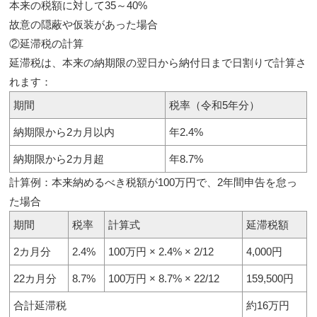
本来の税額に対して35～40%
故意の隠蔽や仮装があった場合
②延滞税の計算
延滞税は、本来の納期限の翌日から納付日まで日割りで計算さ
れます：
期間
税率（令和5年分）
納期限から2カ月以内
年2.4%
納期限から2カ月超
年8.7%
計算例：本来納めるべき税額が100万円で、2年間申告を怠っ
た場合
期間
税率
計算式
延滞税額
2カ月分
2.4%
100万円 × 2.4% × 2/12
4,000円
22カ月分
8.7%
100万円 × 8.7% × 22/12
159,500円
合計延滞税
約16万円