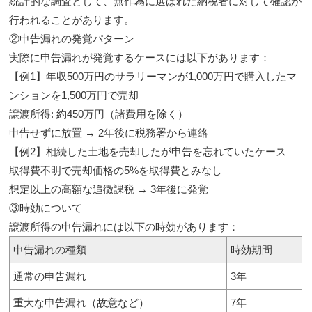
統計的な調査として、無作為に選ばれた納税者に対して確認が
行われることがあります。
②申告漏れの発覚パターン
実際に申告漏れが発覚するケースには以下があります：
【例1】年収500万円のサラリーマンが1,000万円で購入したマ
ンションを1,500万円で売却
譲渡所得: 約450万円（諸費用を除く）
申告せずに放置 → 2年後に税務署から連絡
【例2】相続した土地を売却したが申告を忘れていたケース
取得費不明で売却価格の5%を取得費とみなし
想定以上の高額な追徴課税 → 3年後に発覚
③時効について
譲渡所得の申告漏れには以下の時効があります：
申告漏れの種類
時効期間
通常の申告漏れ
3年
重大な申告漏れ（故意など）
7年