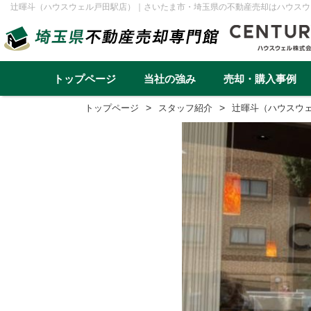
辻暉斗（ハウスウェル戸田駅店）｜さいたま市・埼玉県の不動産売却はハウスウ
トップページ
当社の強み
売却・購入事例
トップページ
スタッフ紹介
辻暉斗（ハウスウ
不動産売却事例一覧
不動産
実績と高い集客力
住み替え
再建築不可
早く高く売るための売却戦略
リースバック
転勤（戸建て）
介護・老後資金
任意売却
戸建て
マンション
土地
一棟アパ
さいたま市
川越市
越谷市
川口市
草加市
蕨市
ふじみ野市
富士見市