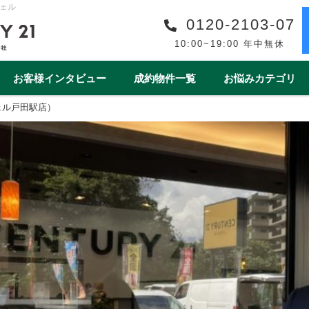
ェル
0120-2103-07
10:00~19:00 年中無休
お客様インタビュー
成約物件一覧
お悩みカテゴリ
ェル戸田駅店）
購入事例一覧
収益物件売買事例一覧
スタッフ紹介一覧
スタッフインタビュー一
リフォーム
ワンストップサービス
借地・底地
安心の買取保障制度
相続
離婚
空き家
売却後
1year1coin（ワンイヤーワンコイン）
老後の暮らしをデ
ート
一棟マンション
テラスハウス
上尾市
戸田市
春日部市
白岡市
蓮田
桶川市
北本市
熊谷市
久喜市
朝霞市