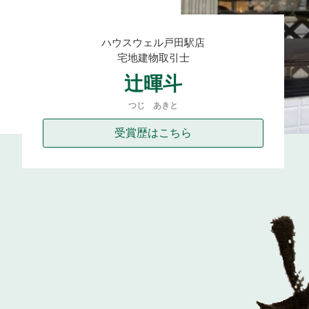
杉戸町
松伏町
八潮市
和光市
新座市
所沢
ハウスウェル戸田駅店
宅地建物取引士
辻暉斗
栃木県
宇都宮市
小山市
鹿沼市
つじ あきと
受賞歴はこちら
古河市
坂戸市
東松山市
上里町
日高市
流
住み替え
相続
離婚
空き家