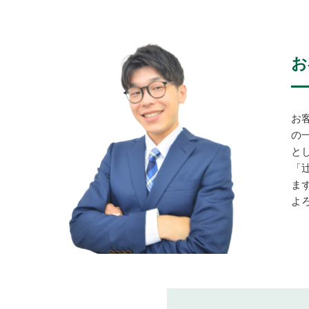
お
お
の
と
「
ま
よ