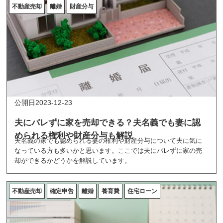
不動産売却
離婚
財産分与
2023-12-23
夫にバレずに家を売却できる？夫名義でも妻に認
められる権利や財産分与も解説
夫名義の家でも認められる妻の権利や財産分与について夫に気に
なっている方も多いかと思います。ここでは夫にバレずに家の売
却ができるかどうかを解説しています。
不動産売却
確定申告
離婚
養育費
住宅ローン