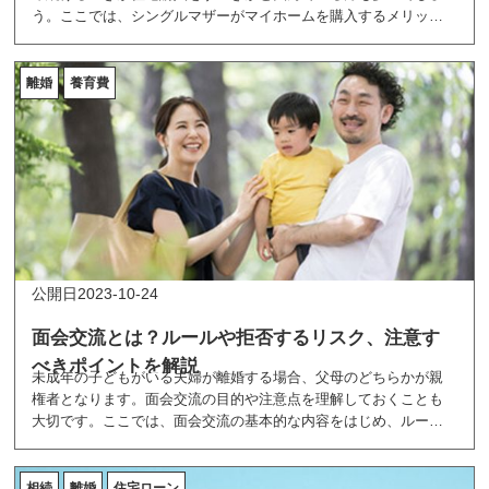
う。ここでは、シングルマザーがマイホームを購入するメリット
と、家を選ぶ際の注意点を紹介しています。
離婚
養育費
2023-10-24
面会交流とは？ルールや拒否するリスク、注意す
べきポイントを解説
未成年の子どもがいる夫婦が離婚する場合、父母のどちらかが親
権者となります。面会交流の目的や注意点を理解しておくことも
大切です。ここでは、面会交流の基本的な内容をはじめ、ルール
策定のポイントや面会交流をする際の注意点を詳しく解説してい
ます。
相続
離婚
住宅ローン