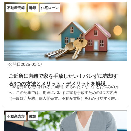
不動産売却
離婚
住宅ローン
2025-01-17
ご近所に内緒で家を手放したい！バレずに売却す
る3つの方法とメリット・デメリットを解説
「家を売却したいけれど、周囲に知られたくない」とお悩みの方
へ。この記事では、周囲にバレずに家を手放すための3つの方法
（一般媒介契約、個人間売買、不動産買取）をわかりやすく解
説。それぞれのメリット・デメリットを比較し、安心して売却を
進めるためのポイントをお伝えします。不動産売却でお悩みの方
はぜひご覧ください！
不動産売却
離婚