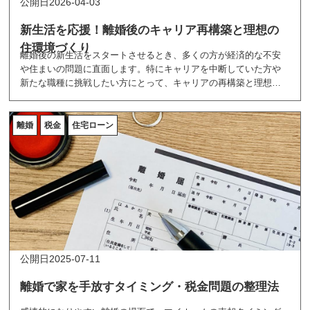
2026-04-03
新生活を応援！離婚後のキャリア再構築と理想の
住環境づくり
離婚後の新生活をスタートさせるとき、多くの方が経済的な不安
や住まいの問題に直面します。特にキャリアを中断していた方や
新たな職種に挑戦したい方にとって、キャリアの再構築と理想の
住環境づくりは、安定した生活を取り戻すための重要な第一歩で
す。
この記事では、離婚後に新しい一歩を踏み出すためのポイントを
離婚
税金
住宅ローン
ご紹介します。経済的自立を実現するための職業訓練の選び方
や、仕事と新生活を両立させるための理想の住環境づくりについ
て解説します。
適切な職業訓練を受け、職場に近い住まいを選ぶことで、不安を
自信に変え、仕事と生活のバランスを取りやすくなります。キャ
リア再構築と理想の住環境づくりで、新しい生活を成功させるた
めのヒントをお伝えします。
2025-07-11
離婚で家を手放すタイミング・税金問題の整理法