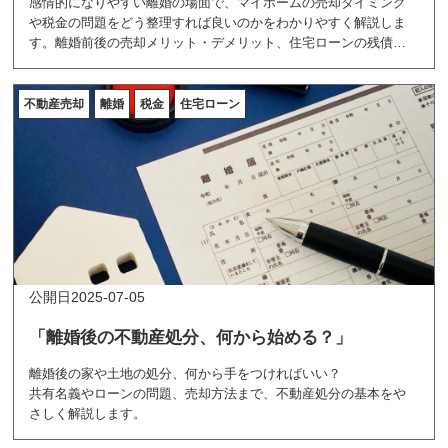
感情的になりやすい離婚の場面で、マイホームの売却タイミング
や税金の問題をどう整理すれば良いのかをわかりやすく解説しま
す。離婚前後の売却メリット・デメリット、住宅ローンの残債へ
の対応、譲渡所得税や特別控除の知識、必要書類の違いまで、実
務的かつ具体的にご紹介。トラブル回避のための注意点も押さえ
た、不動産売却に関わる方必読のガイドです。
不動産売却
離婚
税金
住宅ローン
2025-07-05
「離婚後の不動産処分、何から始める？」
離婚後の家や土地の処分、何から手をつければいい？
共有名義やローンの問題、売却方法まで、不動産処分の基本をや
さしく解説します。