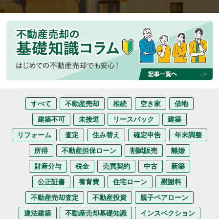
すべて
不動産売却
相続
空き家
借地
建築不可
未接道
リースバック
建築
リフォーム
査定
住み替え
確定申告
年末調整
所得
不動産担保ローン
割賦販売
離婚
財産分与
税金
売買契約
中古
新築
公正証書
養育費
住宅ローン
慰謝料
不動産売却査定
不動産投資
親子ペアローン
違法建築
不動産売却基礎知識
インスペクション