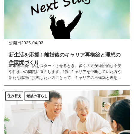
2026-04-03
新生活を応援！離婚後のキャリア再構築と理想の
住環境づくり
離婚後の新生活をスタートさせるとき、多くの方が経済的な不安
や住まいの問題に直面します。特にキャリアを中断していた方や
新たな職種に挑戦したい方にとって、キャリアの再構築と理想の
住環境づくりは、安定した生活を取り戻すための重要な第一歩で
す。
この記事では、離婚後に新しい一歩を踏み出すためのポイントを
住み替え
老後の暮らし
ご紹介します。経済的自立を実現するための職業訓練の選び方
や、仕事と新生活を両立させるための理想の住環境づくりについ
て解説します。
適切な職業訓練を受け、職場に近い住まいを選ぶことで、不安を
自信に変え、仕事と生活のバランスを取りやすくなります。キャ
リア再構築と理想の住環境づくりで、新しい生活を成功させるた