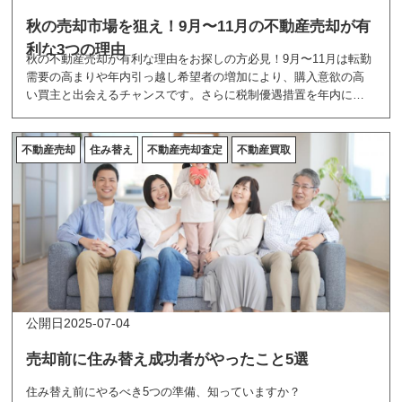
秋の売却市場を狙え！9月〜11月の不動産売却が有
利な3つの理由
秋の不動産売却が有利な理由をお探しの方必見！9月〜11月は転勤
需要の高まりや年内引っ越し希望者の増加により、購入意欲の高
い買主と出会えるチャンスです。さらに税制優遇措置を年内に確
実に活用できるため、手取り額アップも期待できます。春の売却
シーズンとは違った秋ならではのメリットを詳しく解説。競合物
件が少ない今こそ、理想的な条件での売却を実現しませんか？
不動産売却
住み替え
不動産売却査定
不動産買取
2025-07-04
売却前に住み替え成功者がやったこと5選
住み替え前にやるべき5つの準備、知っていますか？