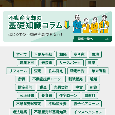
すべて
不動産売却
相続
空き家
借地
建築不可
未接道
リースバック
建築
リフォーム
査定
住み替え
確定申告
年末調整
所得
不動産担保ローン
割賦販売
離婚
財産分与
税金
売買契約
中古
新築
公正証書
養育費
住宅ローン
慰謝料
不動産売却査定
不動産投資
親子ペアローン
違法建築
不動産売却基礎知識
インスペクション