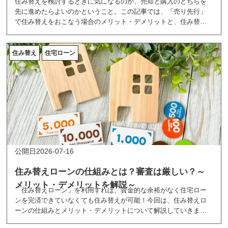
住み替えを検討するときに気になるのが、売却と購入のどちらを
～
先に進めたらよいのかということ。この記事では、「売り先行」
で住み替えをおこなう場合のメリット・デメリットと、住み替え
を成功させる3つのコツについて解説します。
住み替え
住宅ローン
2026-07-16
住み替えローンの仕組みとは？審査は厳しい？～
メリット・デメリットを解説～
「住み替えローン」を利用すれば、資金的な余裕がなく住宅ロー
ンを完済できていなくても住み替えが可能！今回は、住み替えロ
ーンの仕組みとメリット・デメリットについて解説していきま
す。