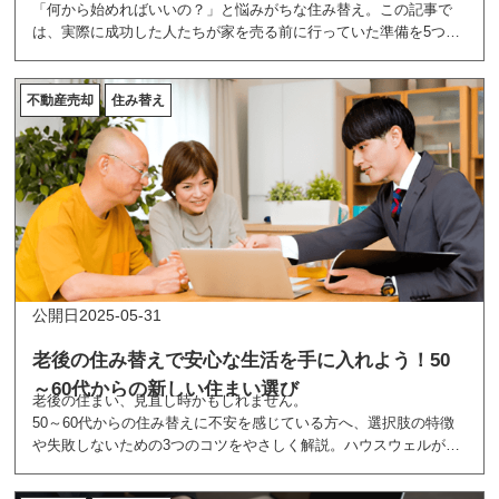
「何から始めればいいの？」と悩みがちな住み替え。この記事で
は、実際に成功した人たちが家を売る前に行っていた準備を5つに
厳選してご紹介します。理由の整理、価格の把握、条件の設定、
タイミングの調整、不動産会社の選び方まで、失敗しない住み替
えのコツが詰まっています。
不動産売却
住み替え
2025-05-31
老後の住み替えで安心な生活を手に入れよう！50
～60代からの新しい住まい選び
老後の住まい、見直し時かもしれません。
50～60代からの住み替えに不安を感じている方へ、選択肢の特徴
や失敗しないための3つのコツをやさしく解説。ハウスウェルが安
心の住み替えをサポートします。