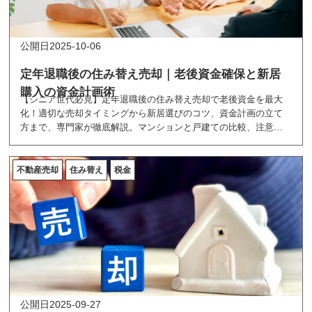
めのヒントをお伝えします。
2025-10-06
定年退職後の住み替え売却｜老後資金確保と新居
購入の資金計画術
【シニア世代必見】定年退職後の住み替え売却で老後資金を最大
化！適切な売却タイミングから新居選びのコツ、資金計画の立て
方まで、専門家が徹底解説。マンションと戸建ての比較、注意す
べきリスクと対策も詳しくご紹介。安心の住み替えを実現しませ
んか？
不動産売却
住み替え
税金
2025-09-27