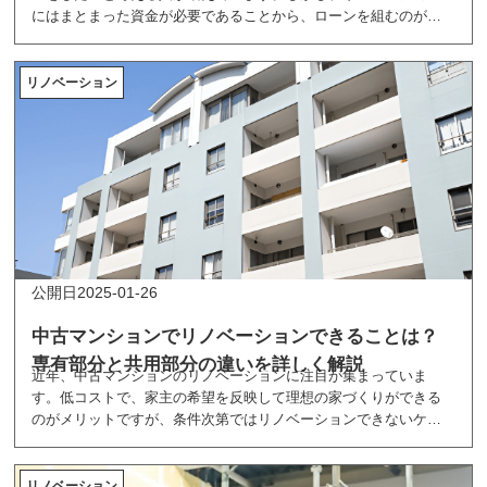
にはまとまった資金が必要であることから、ローンを組むのが一
般的でが、ローンにはメリット、デメリットがあります。ここで
は、リノベーションで利用できるローンの種類と各種ローンのメ
リット、デメリットを紹介しています。
リノベーション
2025-01-26
中古マンションでリノベーションできることは？
専有部分と共用部分の違いを詳しく解説
近年、中古マンションのリノベーションに注目が集まっていま
す。低コストで、家主の希望を反映して理想の家づくりができる
のがメリットですが、条件次第ではリノベーションできないケー
スもあります。ここでは中古マンションのリノベーションででき
ることを紹介しています。
リノベーション