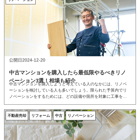
2024-12-20
中古マンションを購入したら最低限やるべきリノ
ベーション3選！相場も紹介
中古マンションを購入しようと考えている人のなかには、リノベ
ーションを検討している人も多いでしょう。限られた予算内でリ
ノベーションをするためには、どの設備や箇所を対象に工事をす
るかを決めておく必要があります。ここでは、中古マンションを
購入する際に、最低限やっておきたいリノベーションを紹介して
います。
不動産売却
リフォーム
中古
リノベーション