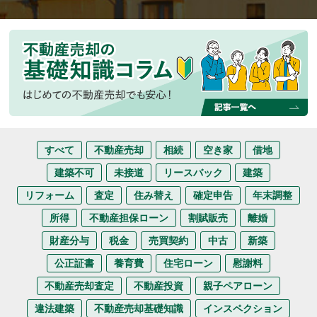
すべて
不動産売却
相続
空き家
借地
建築不可
未接道
リースバック
建築
リフォーム
査定
住み替え
確定申告
年末調整
所得
不動産担保ローン
割賦販売
離婚
財産分与
税金
売買契約
中古
新築
公正証書
養育費
住宅ローン
慰謝料
不動産売却査定
不動産投資
親子ペアローン
違法建築
不動産売却基礎知識
インスペクション