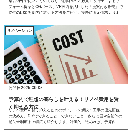
築古物件や使いにくい間取りでお悩みの方必見！設計士によるリ
フォーム提案とCGパース、VR技術を活用した「提案付き販売」で
物件の印象を劇的に変える方法をご紹介。実際に査定価格より300
万円高く売れた成功事例や、ハウスウェルの無料サービス
「RenovalueX」について詳しく解説します。
リノベーション
2025-09-05
予算内で理想の暮らしを叶える！リノベ費用を賢
く抑える方法
リノベ費用を賢く抑えるためのポイントを解説！工事の優先順位
の決め方、DIYでできること・できないこと、さらに国や自治体の
補助金制度まで幅広く紹介します。計画的に進めれば、予算内で
理想の住まいを実現することができます。