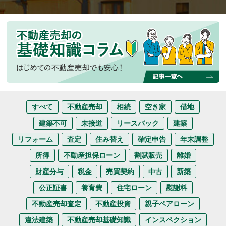
すべて
不動産売却
相続
空き家
借地
建築不可
未接道
リースバック
建築
リフォーム
査定
住み替え
確定申告
年末調整
所得
不動産担保ローン
割賦販売
離婚
財産分与
税金
売買契約
中古
新築
公正証書
養育費
住宅ローン
慰謝料
不動産売却査定
不動産投資
親子ペアローン
違法建築
不動産売却基礎知識
インスペクション