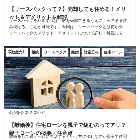
【リースバックって？】売却しても住める！メリ
ット＆デメリットを解説
リースバックを利用すれば「家を売却できるうえに、そのまま住
み続ける」ことが可能です。今回は、リースバックとは何かや、
リースバックのメリット・デメリットについて詳しく解説してい
きます。
不動産売却
相続
リースバック
離婚
財産分与
住宅ローン
2022-09-07
【離婚後】住宅ローンを親子で組むのってアリ？
親子ローンの概要・注意点
離婚をして親と一緒に生活するという方に便利なのが親子で住宅