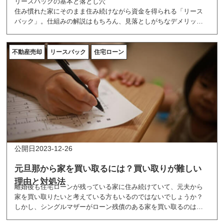
リースバックの基本と落とし穴
住み慣れた家にそのまま住み続けながら資金を得られる「リース
バック」。仕組みの解説はもちろん、見落としがちなデメリット
や契約時の注意点、よくあるトラブル事例までわかりやすく解説
します。リースバックを検討中の方に必読の内容です。
不動産売却
リースバック
住宅ローン
2023-12-26
元旦那から家を買い取るには？買い取りが難しい
理由と対処法
離婚後も住宅ローンが残っている家に住み続けていて、元夫から
家を買い取りたいと考えている方もいるのではないでしょうか？
しかし、シングルマザーがローン残債のある家を買い取るのは難
しいとされています。ここでは、元夫から家を買い取る方法や、