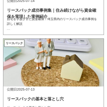
2025-07-14
リースバック成功事例集｜住み続けながら資金確
保を実現した実例紹介
自宅を手放さずに資金確保！埼玉県内のリースバック成功事例を
詳しく解説
「家を売りたいけど住み続けたい」そんな悩みを解決するリース
バックの仕組みと、実際に成功された3つの事例をご紹介します。
老後資金確保、事業資金調達、住宅ローン返済困難など、様々な
リースバック
状況でリースバックを活用し、住み慣れた家で安心して暮らし続
けながら必要な資金を確保された実例を詳しく解説。メリット・
デメリットから業者選びのコツまで、リースバックを検討中の方
に役立つ情報が満載です。
2025-07-13
リースバックの基本と落とし穴