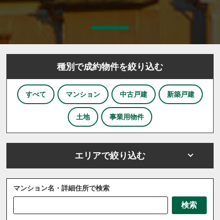
種別で成約物件を絞り込む
すべて
マンション
中古戸建
新築戸建
土地
事業用物件
エリアで絞り込む
マンション名・詳細住所で検索
さいたま市
川越市
川口市
上尾市
越谷市
検索
戸田市
ふじみ野市
坂戸市
三芳町
三郷市