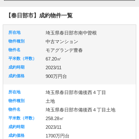
八潮市
北本市
吉川市
和光市
宮代町
川島町
志木市
新座市
春日部市
朝霞市
【春日部市】成約物件一覧
杉戸町
東松山市
松伏町
桶川市
久喜市
熊谷市
狭山市
白岡市
草加市
蓮田市
埼玉県春日部市南中曽根
蕨市
鴻巣市
上里町
伊奈町
吉見町
中古マンション
日高市
鶴ヶ島市
加須市
入間市
行田市
モアグランデ豊春
羽生市
幸手市
北葛飾郡
富士見市
所沢市
67.20㎡
2023/11
台東区
東京都北区
足立区
練馬区
900万円台
埼玉県春日部市備後西４丁目
千葉市
柏市
流山市
土地
埼玉県春日部市備後西４丁目土地
258.28㎡
秦野市
厚木市
2023/11
1700万円台