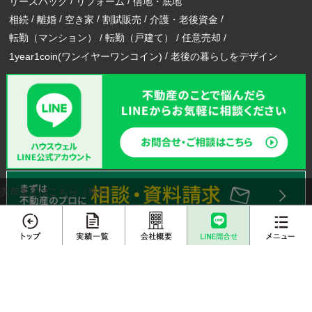
リースバック
リフォーム
借地・底地
相続
離婚
空き家
割賦販売
介護・老後資金
転勤（マンション）
転勤（戸建て）
任意売却
1year1coin(ワンイヤーワンコイン)
老後の暮らしをデザイン
売却査定はこちら（無料）
メニュー