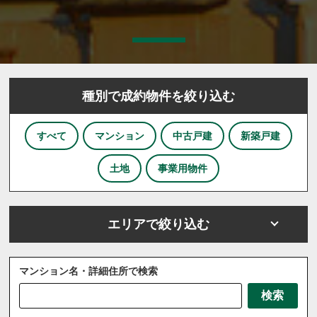
種別で成約物件を絞り込む
すべて
マンション
中古戸建
新築戸建
土地
事業用物件
エリアで絞り込む
マンション名・詳細住所で検索
さいたま市
川越市
川口市
上尾市
越谷市
検索
戸田市
ふじみ野市
坂戸市
三芳町
三郷市