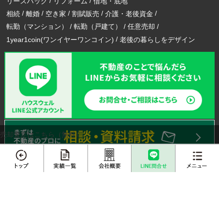
リースバック
リフォーム
借地・底地
相続
離婚
空き家
割賦販売
介護・老後資金
転勤（マンション）
転勤（戸建て）
任意売却
1year1coin(ワンイヤーワンコイン)
老後の暮らしをデザイン
売却査定はこちら（無料）
メニュー