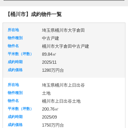
八潮市
北本市
吉川市
和光市
宮代町
川島町
志木市
新座市
春日部市
朝霞市
【桶川市】成約物件一覧
杉戸町
東松山市
松伏町
桶川市
久喜市
熊谷市
狭山市
白岡市
草加市
蓮田市
埼玉県桶川市大字倉田
蕨市
鴻巣市
上里町
伊奈町
吉見町
中古戸建
日高市
鶴ヶ島市
加須市
入間市
行田市
桶川市大字倉田中古戸建
羽生市
幸手市
北葛飾郡
富士見市
所沢市
89.84㎡
2025/11
台東区
東京都北区
足立区
練馬区
1280万円台
埼玉県桶川市上日出谷
千葉市
柏市
流山市
土地
桶川市上日出谷土地
200.76㎡
秦野市
厚木市
2025/09
1750万円台