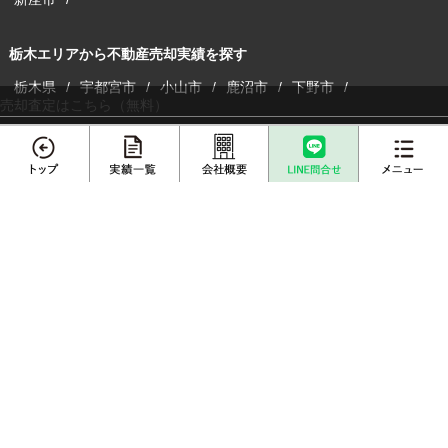
栃木エリアから不動産売却実績を探す
栃木県
宇都宮市
小山市
鹿沼市
下野市
売却査定はこちら（無料）
埼玉県内の不動産情報サイトはこちら
メニュー
埼玉の注文建築サイトはこちら
収益物件の購入・売却サイトはこちら
離婚専門サイトはこちら
不動産売却
プロに
店舗案内
査定依頼
売却相談
賃貸総合サイトはこちら
売却実績一覧
不動産購入事例
成約物件一覧
お客様インタビュー
センチュリー21加盟店は、すべて独立・自営です。