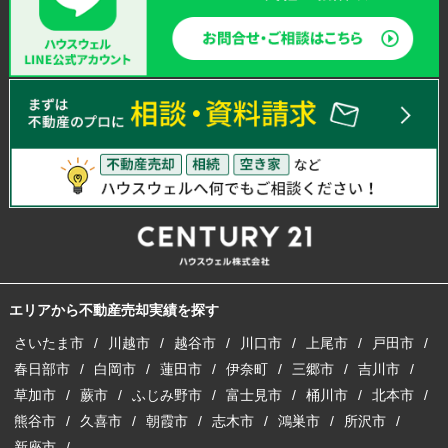
エリアから不動産売却実績を探す
さいたま市
川越市
越谷市
川口市
上尾市
戸田市
春日部市
白岡市
蓮田市
伊奈町
三郷市
吉川市
草加市
蕨市
ふじみ野市
富士見市
桶川市
北本市
熊谷市
久喜市
朝霞市
志木市
鴻巣市
所沢市
新座市