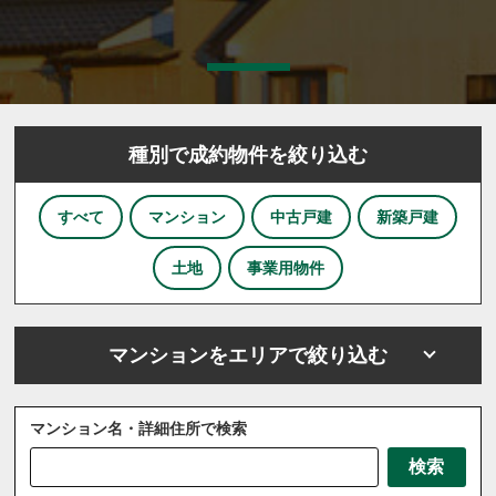
種別で成約物件を絞り込む
すべて
マンション
中古戸建
新築戸建
土地
事業用物件
マンションをエリアで絞り込む
マンション名・詳細住所で検索
さいたま市
川越市
川口市
上尾市
越谷市
検索
戸田市
ふじみ野市
坂戸市
三芳町
三郷市