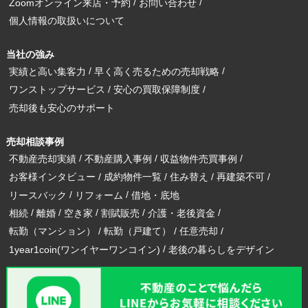
Zoomオンライン来店・予約
お問い合わせ
個人情報の取扱いについて
当社の強み
実績と高い集客力
早く高く売るための売却戦略
ワンストップサービス
安心の買取保障制度
売却後も安心のサポート
売却相談事例
不動産売却実績
不動産購入事例
収益物件売買事例
お客様インタビュー
成約物件一覧
住み替え
再建築不可
リースバック
リフォーム
借地・底地
相続
離婚
空き家
割賦販売
介護・老後資金
転勤（マンション）
転勤（戸建て）
任意売却
1year1coin(ワンイヤーワンコイン)
老後の暮らしをデザイン