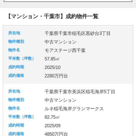
八潮市
北本市
吉川市
和光市
宮代町
川島町
志木市
新座市
春日部市
朝霞市
【マンション・千葉市】成約物件一覧
杉戸町
東松山市
松伏町
桶川市
久喜市
熊谷市
狭山市
白岡市
草加市
蓮田市
千葉県千葉市稲毛区黒砂台3丁目
蕨市
鴻巣市
上里町
伊奈町
吉見町
中古マンション
日高市
鶴ヶ島市
加須市
入間市
行田市
モアステージ西千葉
羽生市
幸手市
北葛飾郡
富士見市
所沢市
57.85㎡
2025/10
台東区
東京都北区
足立区
練馬区
2280万円台
千葉県千葉市美浜区稲毛海岸5丁目
千葉市
柏市
流山市
中古マンション
ルネ稲毛海岸グランマークス
82.75㎡
秦野市
厚木市
2025/09
4850万円台