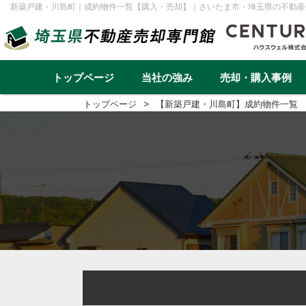
新築戸建・川島町｜成約物件一覧【購入・売却】｜さいたま市・埼玉県の不動産
トップページ
当社の強み
売却・購入事例
トップページ
【新築戸建・川島町】成約物件一覧
不動産売却事例一覧
不動産
実績と高い集客力
住み替え
再建築不可
早く高く売るための売却戦略
リースバック
転勤（戸建て）
介護・老後資金
任意売却
戸建て
マンション
土地
一棟アパ
さいたま市
川越市
越谷市
川口市
草加市
蕨市
ふじみ野市
富士見市