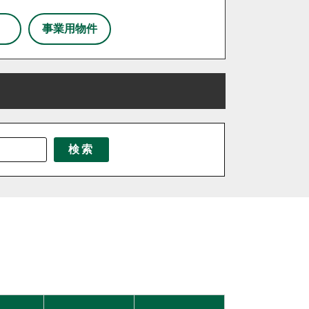
事業用物件
三芳町
三郷市
八潮市
北本市
東京都北区
東松山市
北海道
松伏町
茨城県
桶川市
千葉県
栃木県
検索
伊奈町
吉見町
日高市
鶴ヶ島市