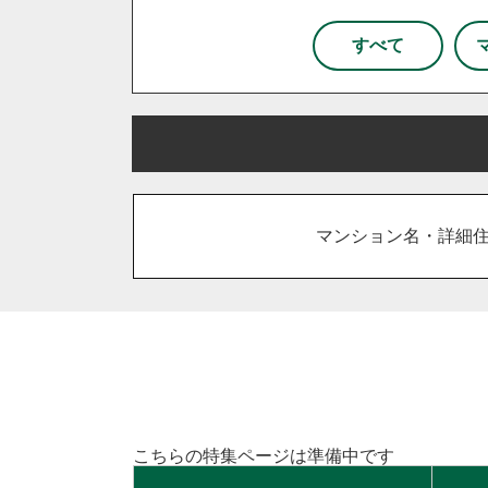
杉戸町
松伏町
八潮市
和光市
新座市
所沢
すべて
栃木県
宇都宮市
小山市
鹿沼市
さいたま市
川越市
川口
古河市
坂戸市
東松山市
吉川市
和光市
上里町
日高市
宮代町
流
マンション名・詳細
久喜市
熊谷市
狭山市
加須市
入間市
行田市
住み替え
相続
離婚
空き家
台東区
東京都北区
足立
千葉市
柏市
流山市
こちらの特集ページは準備中です
秦野市
厚木市