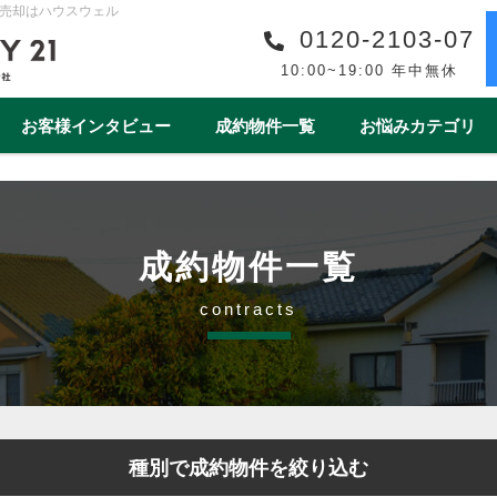
売却はハウスウェル
0120-2103-07
10:00~19:00 年中無休
お客様インタビュー
成約物件一覧
お悩みカテゴリ
購入事例一覧
収益物件売買事例一覧
スタッフ紹介一覧
スタッフインタビュー一
リフォーム
ワンストップサービス
借地・底地
安心の買取保障制度
相続
離婚
空き家
売却後
成約物件一覧
1year1coin（ワンイヤーワンコイン）
老後の暮らしをデ
contracts
ート
一棟マンション
テラスハウス
上尾市
戸田市
春日部市
白岡市
蓮田
種別で成約物件を絞り込む
桶川市
北本市
熊谷市
久喜市
朝霞市