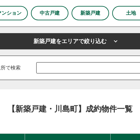
市
狭山市
マンション
中古戸建
新築戸建
土地
下野市
新築戸建をエリアで絞り込む
市
上尾市
越谷市
戸田市
ふじみ野市
坂戸市
山市
川島町
鶴ヶ島市
志木市
厚木市
新座市
東京都
春日部市
東京都足立区
朝霞市
東京都練馬区
杉戸町
住所で検索
白岡市
草加市
蓮田市
蕨市
鴻巣市
上里町
羽生市
幸手市
北葛飾郡
富士見市
所沢市
区
練馬区
【新築戸建・川島町】成約物件一覧