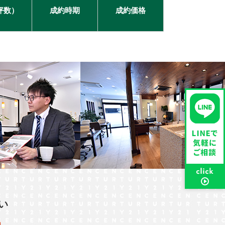
坪数）
成約時期
成約価格
い