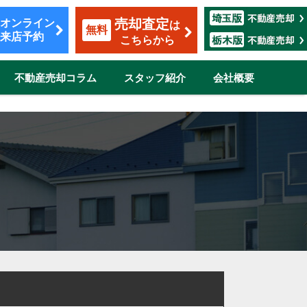
売却査定
オンライン
は
無料
来店予約
こちらから
不動産売却コラム
スタッフ紹介
会社概要
覧
も安心のサポート
割賦販売
転勤（マンション）
ザイン
市
伊奈町
三郷市
吉川市
志木市
鴻巣市
所沢市
新座市