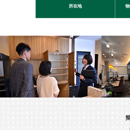
所在地
物
古河市
つくば市
牛久市
宇都宮市
札幌市