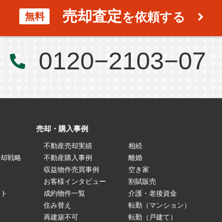
売却査定
を依頼する
無料
0120−2103−07
売却・購入事例
不動産売却実績
相続
売却戦略
不動産購入事例
離婚
ス
収益物件売買事例
空き家
お客様インタビュー
割賦販売
ート
成約物件一覧
介護・老後資金
住み替え
転勤（マンション）
再建築不可
転勤（戸建て）