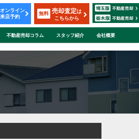
売却査定
オンライン
は
無料
来店予約
こちらから
不動産売却コラム
スタッフ紹介
会社概要
覧
も安心のサポート
割賦販売
転勤（マンション）
ザイン
市
伊奈町
三郷市
吉川市
志木市
鴻巣市
所沢市
新座市