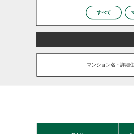
杉戸町
松伏町
八潮市
和光市
新座市
所沢
すべて
栃木県
宇都宮市
小山市
鹿沼市
さいたま市
川越市
川口
古河市
坂戸市
東松山市
吉川市
和光市
上里町
日高市
宮代町
流
マンション名・詳細
久喜市
熊谷市
狭山市
加須市
入間市
行田市
住み替え
相続
離婚
空き家
台東区
東京都北区
足立
千葉市
柏市
流山市
秦野市
厚木市