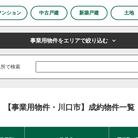
市
狭山市
マンション
中古戸建
新築戸建
土地
下野市
事業用物件をエリアで絞り込む
市
上尾市
越谷市
戸田市
ふじみ野市
坂戸市
山市
川島町
鶴ヶ島市
志木市
厚木市
新座市
東京都
春日部市
東京都足立区
朝霞市
東京都練馬区
杉戸町
住所で検索
白岡市
草加市
蓮田市
蕨市
鴻巣市
上里町
羽生市
幸手市
北葛飾郡
富士見市
所沢市
区
練馬区
【事業用物件・川口市】成約物件一覧