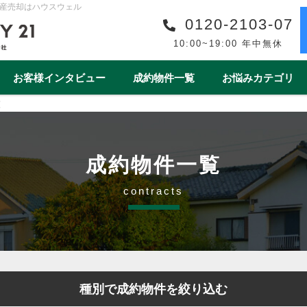
産売却はハウスウェル
0120-2103-07
10:00~19:00 年中無休
お客様インタビュー
成約物件一覧
お悩みカテゴリ
覧
購入事例一覧
収益物件売買事例一覧
スタッフ紹介一覧
スタッフインタビュー一
リフォーム
ワンストップサービス
借地・底地
安心の買取保障制度
相続
離婚
空き家
売却後
成約物件一覧
1year1coin（ワンイヤーワンコイン）
老後の暮らしをデ
contracts
ート
一棟マンション
テラスハウス
上尾市
戸田市
春日部市
白岡市
蓮田
種別で成約物件を絞り込む
桶川市
北本市
熊谷市
久喜市
朝霞市