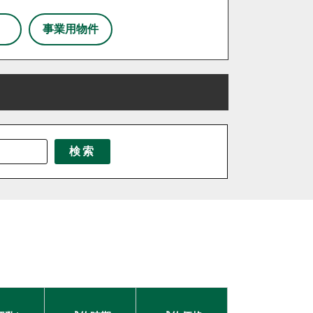
事業用物件
三芳町
三郷市
八潮市
北本市
東京都北区
東松山市
北海道
松伏町
茨城県
桶川市
千葉県
栃木県
検索
伊奈町
吉見町
日高市
鶴ヶ島市