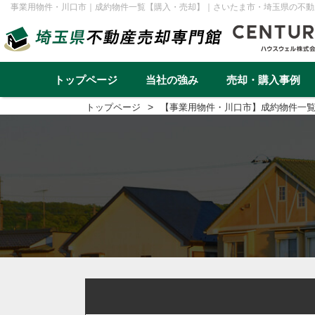
事業用物件・川口市｜成約物件一覧【購入・売却】｜さいたま市・埼玉県の不動
トップページ
当社の強み
売却・購入事例
トップページ
【事業用物件・川口市】成約物件一
不動産売却事例一覧
不動産
実績と高い集客力
住み替え
再建築不可
早く高く売るための売却戦略
リースバック
転勤（戸建て）
介護・老後資金
任意売却
戸建て
マンション
土地
一棟アパ
さいたま市
川越市
越谷市
川口市
草加市
蕨市
ふじみ野市
富士見市