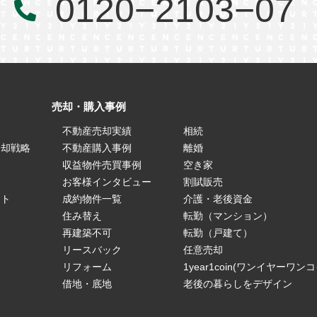
0120−2103−07
売却・購入事例
不動産売却実績
相続
売却戦略
不動産購入事例
離婚
ス
収益物件売買事例
空き家
お客様インタビュー
割賦販売
ート
成約物件一覧
介護・老後資金
住み替え
転勤（マンション）
再建築不可
転勤（戸建て）
リースバック
任意売却
リフォーム
1year1coin(ワンイヤーワン
借地・底地
老後の暮らしをデザイン