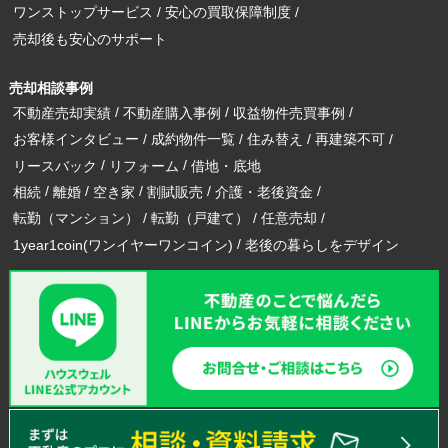
ワンストップサービス
安心の買取保障制度
売却後も安心のサポート
売却相談事例
不動産売却実績
不動産購入事例
収益物件売買事例
お客様インタビュー
成約物件一覧
住み替え
再建築不可
リースバック
リフォーム
借地・底地
相続
離婚
空き家
割賦販売
介護・老後資金
転勤（マンション）
転勤（戸建て）
任意売却
1year1coin(ワンイヤーワンコイン)
老後の暮らしをデザイン