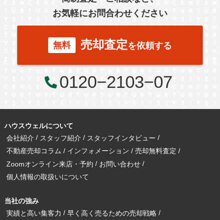
羽生市
幸手市
北葛飾郡
富士見市
所沢市
お気軽にお問合わせください
台東区
東京都北区
足立区
練馬区
売却査定
無料
を依頼する
千葉市
柏市
流山市
0120−2103−07
秦野市
厚木市
ハウスウェルについて
会社紹介
スタッフ紹介
スタッフインタビュー
古河市
つくば市
牛久市
不動産売却コラム
インフォメーション
売却無料査定
Zoomオンライン来店・予約
お問い合わせ
個人情報の取扱いについて
宇都宮市
当社の強み
実績と高い集客力
早く高く売るための売却戦略
札幌市