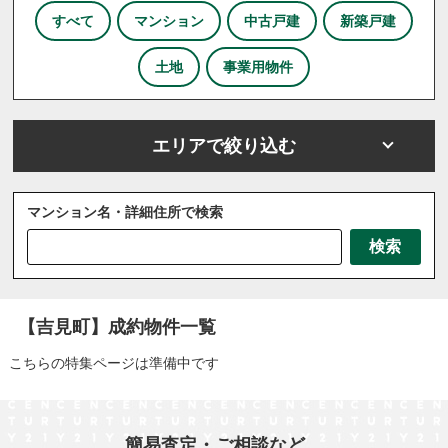
すべて
マンション
中古戸建
新築戸建
土地
事業用物件
エリアで絞り込む
マンション名・詳細住所で検索
さいたま市
川越市
川口市
上尾市
越谷市
検索
戸田市
ふじみ野市
坂戸市
三芳町
三郷市
八潮市
北本市
吉川市
和光市
宮代町
川島町
志木市
新座市
春日部市
朝霞市
【吉見町】成約物件一覧
杉戸町
東松山市
松伏町
桶川市
久喜市
こちらの特集ページは準備中です
熊谷市
狭山市
白岡市
草加市
蓮田市
蕨市
鴻巣市
上里町
伊奈町
吉見町
日高市
鶴ヶ島市
加須市
入間市
行田市
簡易査定・ご相談など、