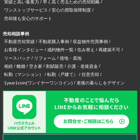
実績と高い集客力
早く高く売るための売却戦略
ワンストップサービス
安心の買取保障制度
売却後も安心のサポート
売却相談事例
不動産売却実績
不動産購入事例
収益物件売買事例
お客様インタビュー
成約物件一覧
住み替え
再建築不可
リースバック
リフォーム
借地・底地
相続
離婚
空き家
割賦販売
介護・老後資金
転勤（マンション）
転勤（戸建て）
任意売却
1year1coin(ワンイヤーワンコイン)
老後の暮らしをデザイン