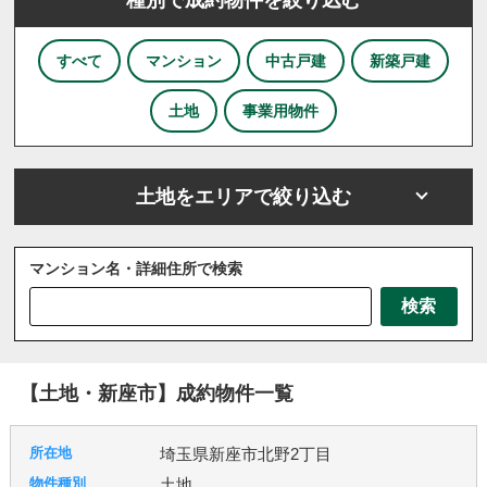
すべて
マンション
中古戸建
新築戸建
土地
事業用物件
土地をエリアで絞り込む
マンション名・詳細住所で検索
さいたま市
川越市
川口市
上尾市
越谷市
検索
戸田市
ふじみ野市
坂戸市
三芳町
三郷市
八潮市
北本市
吉川市
和光市
宮代町
川島町
志木市
新座市
春日部市
朝霞市
【土地・新座市】成約物件一覧
杉戸町
東松山市
松伏町
桶川市
久喜市
熊谷市
狭山市
白岡市
草加市
蓮田市
埼玉県新座市北野2丁目
蕨市
鴻巣市
上里町
伊奈町
吉見町
土地