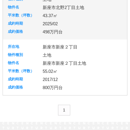
日高市
鶴ヶ島市
加須市
入間市
行田市
新座市北野2丁目土地
羽生市
幸手市
北葛飾郡
富士見市
所沢市
43.37㎡
2025/02
台東区
東京都北区
足立区
練馬区
498万円台
新座市新座２丁目
千葉市
柏市
流山市
土地
新座市新座２丁目土地
55.02㎡
秦野市
厚木市
2017/12
800万円台
古河市
つくば市
牛久市
1
宇都宮市