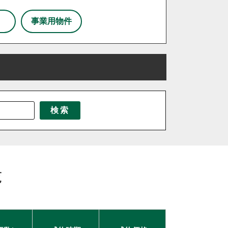
事業用物件
三芳町
三郷市
八潮市
北本市
東京都北区
東松山市
北海道
松伏町
茨城県
桶川市
千葉県
栃木県
検索
伊奈町
吉見町
日高市
鶴ヶ島市
覧