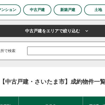
市
狭山市
マンション
中古戸建
新築戸建
土地
下野市
中古戸建をエリアで絞り込む
市
上尾市
越谷市
戸田市
ふじみ野市
坂戸市
山市
川島町
鶴ヶ島市
志木市
厚木市
新座市
東京都
春日部市
東京都足立区
朝霞市
東京都練馬区
杉戸町
住所で検索
白岡市
草加市
蓮田市
蕨市
鴻巣市
上里町
羽生市
幸手市
北葛飾郡
富士見市
所沢市
区
練馬区
【中古戸建・さいたま市】成約物件一