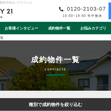
動産売却はハウスウェル
0120-2103-07
10:00~19:00 年中無休
お客様インタビュー
成約物件一覧
お悩みカテゴリ
一覧
購入事例一覧
収益物件売買事例一覧
スタッフ紹介一覧
スタッフインタビュー一
リフォーム
ワンストップサービス
借地・底地
安心の買取保障制度
相続
離婚
空き家
売却後
成約物件一覧
1year1coin（ワンイヤーワンコイン）
老後の暮らしをデ
contracts
ート
一棟マンション
テラスハウス
上尾市
戸田市
春日部市
白岡市
蓮田
種別で成約物件を絞り込む
桶川市
北本市
熊谷市
久喜市
朝霞市