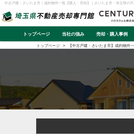
中古戸建・さいたま市｜成約物件一覧【購入・売却】｜さいたま市・埼玉県の不
トップページ
当社の強み
売却・購入事例
トップページ
【中古戸建・さいたま市】成約物件
不動産売却事例一覧
不動産
実績と高い集客力
住み替え
再建築不可
早く高く売るための売却戦略
リースバック
転勤（戸建て）
介護・老後資金
任意売却
戸建て
マンション
土地
一棟アパ
さいたま市
川越市
越谷市
川口市
草加市
蕨市
ふじみ野市
富士見市