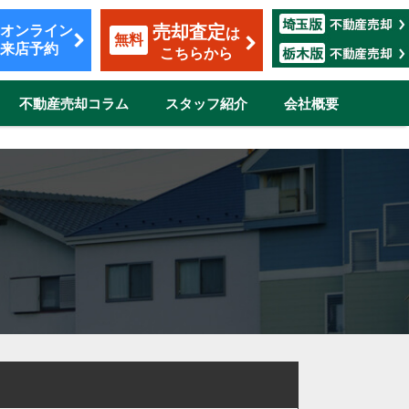
売却査定
オンライン
は
無料
来店予約
こちらから
不動産売却コラム
スタッフ紹介
会社概要
覧
も安心のサポート
割賦販売
転勤（マンション）
ザイン
市
伊奈町
三郷市
吉川市
志木市
鴻巣市
所沢市
新座市