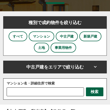
種別で成約物件を絞り込む
すべて
マンション
中古戸建
新築戸建
土地
事業用物件
中古戸建をエリアで絞り込む
マンション名・詳細住所で検索
さいたま市
川越市
川口市
上尾市
越谷市
検索
戸田市
ふじみ野市
坂戸市
三芳町
三郷市
八潮市
北本市
吉川市
和光市
宮代町
川島町
志木市
新座市
春日部市
朝霞市