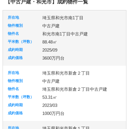
【中古戸建・和光市】成約物件一覧
杉戸町
東松山市
松伏町
桶川市
久喜市
熊谷市
狭山市
白岡市
草加市
蓮田市
埼玉県和光市南1丁目
蕨市
鴻巣市
上里町
伊奈町
吉見町
中古戸建
日高市
鶴ヶ島市
加須市
入間市
行田市
和光市南1丁目中古戸建
羽生市
幸手市
北葛飾郡
富士見市
所沢市
88.48㎡
2025/09
台東区
東京都北区
足立区
練馬区
3600万円台
埼玉県和光市新倉２丁目
千葉市
柏市
流山市
中古戸建
埼玉県和光市新倉２丁目中古戸建
53.31㎡
秦野市
厚木市
2023/03
1000万円台
古河市
つくば市
牛久市
埼玉県和光市新倉１丁目