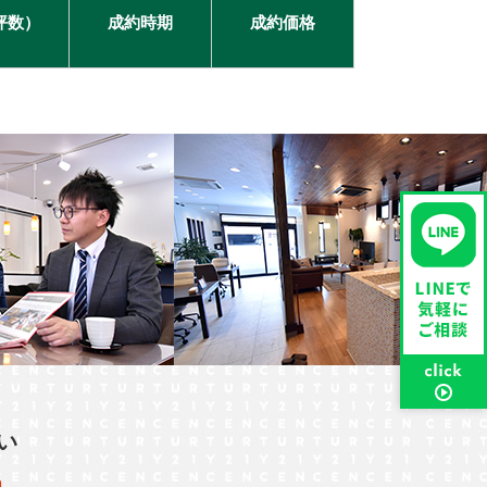
坪数）
成約時期
成約価格
い