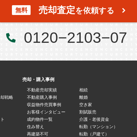
売却査定
を依頼する
無料
0120−2103−07
売却・購入事例
不動産売却実績
相続
売却戦略
不動産購入事例
離婚
ス
収益物件売買事例
空き家
お客様インタビュー
割賦販売
ート
成約物件一覧
介護・老後資金
住み替え
転勤（マンション）
再建築不可
転勤（戸建て）