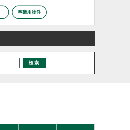
事業用物件
三芳町
三郷市
八潮市
北本市
東京都北区
東松山市
北海道
松伏町
茨城県
桶川市
千葉県
栃木県
検索
伊奈町
吉見町
日高市
鶴ヶ島市