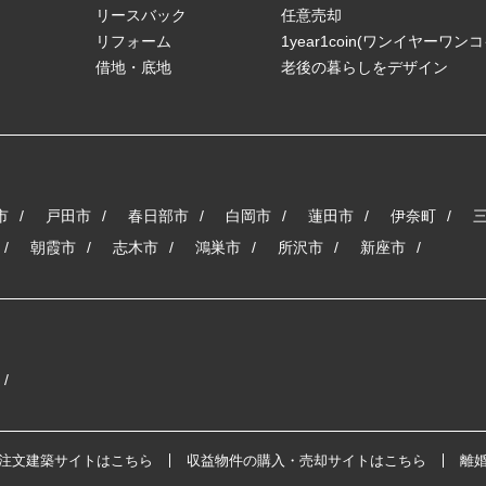
リースバック
任意売却
リフォーム
1year1coin(ワンイヤーワン
借地・底地
老後の暮らしをデザイン
市
戸田市
春日部市
白岡市
蓮田市
伊奈町
朝霞市
志木市
鴻巣市
所沢市
新座市
注文建築サイトはこちら
収益物件の購入・売却サイトはこちら
離