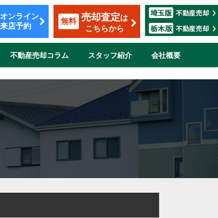
売却査定
オンライン
は
無料
来店予約
こちらから
不動産売却コラム
スタッフ紹介
会社概要
覧
も安心のサポート
割賦販売
転勤（マンション）
ザイン
市
伊奈町
三郷市
吉川市
志木市
鴻巣市
所沢市
新座市