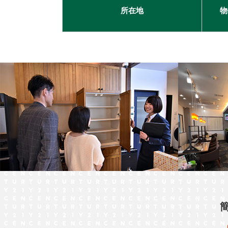
所在地
物
古河市
つくば市
牛久市
宇都宮市
札幌市