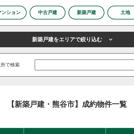
市
狭山市
マンション
中古戸建
新築戸建
土地
下野市
新築戸建をエリアで絞り込む
市
上尾市
越谷市
戸田市
ふじみ野市
坂戸市
山市
川島町
鶴ヶ島市
志木市
厚木市
新座市
東京都
春日部市
東京都足立区
朝霞市
東京都練馬区
杉戸町
住所で検索
白岡市
草加市
蓮田市
蕨市
鴻巣市
上里町
羽生市
幸手市
北葛飾郡
富士見市
所沢市
区
練馬区
【新築戸建・熊谷市】成約物件一覧