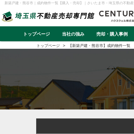
新築戸建・熊谷市｜成約物件一覧【購入・売却】｜さいたま市・埼玉県の不動産
トップページ
当社の強み
売却・購入事例
トップページ
【新築戸建・熊谷市】成約物件一覧
不動産売却事例一覧
不動産
実績と高い集客力
住み替え
再建築不可
早く高く売るための売却戦略
リースバック
転勤（戸建て）
介護・老後資金
任意売却
戸建て
マンション
土地
一棟アパ
さいたま市
川越市
越谷市
川口市
草加市
蕨市
ふじみ野市
富士見市