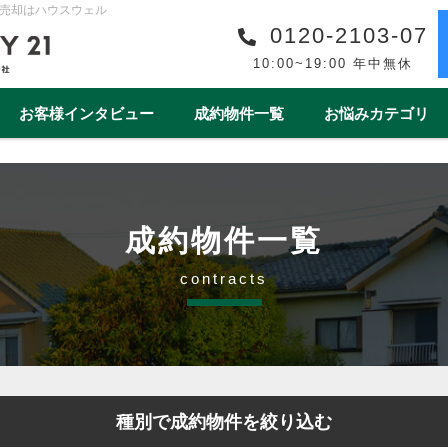
売却はハウスウェル
0120-2103-07
10:00~19:00 年中無休
お客様インタビュー
成約物件一覧
お悩みカテゴリ
購入事例一覧
収益物件売買事例一覧
スタッフ紹介一覧
スタッフインタビュー一
リフォーム
ワンストップサービス
借地・底地
安心の買取保障制度
相続
離婚
空き家
売却後
成約物件一覧
1year1coin（ワンイヤーワンコイン）
老後の暮らしをデ
contracts
ート
一棟マンション
テラスハウス
上尾市
戸田市
春日部市
白岡市
蓮田
種別で成約物件を絞り込む
桶川市
北本市
熊谷市
久喜市
朝霞市