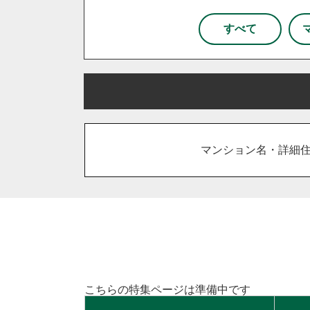
杉戸町
松伏町
八潮市
和光市
新座市
所沢
すべて
栃木県
宇都宮市
小山市
鹿沼市
さいたま市
川越市
川口
古河市
坂戸市
東松山市
吉川市
和光市
上里町
日高市
宮代町
流
マンション名・詳細
久喜市
熊谷市
狭山市
加須市
入間市
行田市
住み替え
相続
離婚
空き家
台東区
東京都北区
足立
千葉市
柏市
流山市
こちらの特集ページは準備中です
秦野市
厚木市