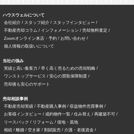
ハウスウェルについて
会社紹介
スタッフ紹介
スタッフインタビュー
不動産売却コラム
インフォメーション
売却無料査定
Zoomオンライン来店・予約
お問い合わせ
個人情報の取扱いについて
当社の強み
実績と高い集客力
早く高く売るための売却戦略
ワンストップサービス
安心の買取保障制度
売却後も安心のサポート
売却相談事例
不動産売却実績
不動産購入事例
収益物件売買事例
お客様インタビュー
成約物件一覧
住み替え
再建築不可
リースバック
リフォーム
借地・底地
相続
離婚
空き家
割賦販売
介護・老後資金