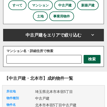
すべて
マンション
中古戸建
新築戸建
土地
事業用物件
中古戸建をエリアで絞り込む
マンション名・詳細住所で検索
さいたま市
川越市
川口市
上尾市
越谷市
検索
戸田市
ふじみ野市
坂戸市
三芳町
三郷市
八潮市
北本市
吉川市
和光市
宮代町
川島町
志木市
新座市
春日部市
朝霞市
【中古戸建・北本市】成約物件一覧
杉戸町
東松山市
松伏町
桶川市
久喜市
熊谷市
狭山市
白岡市
草加市
蓮田市
埼玉県北本市本宿5丁目
蕨市
鴻巣市
上里町
伊奈町
吉見町
中古戸建
日高市
鶴ヶ島市
加須市
入間市
行田市
北本市本宿5丁目中古戸建