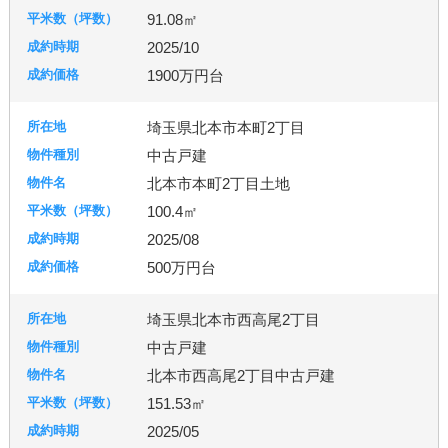
羽生市
幸手市
北葛飾郡
富士見市
所沢市
91.08㎡
2025/10
台東区
東京都北区
足立区
練馬区
1900万円台
埼玉県北本市本町2丁目
千葉市
柏市
流山市
中古戸建
北本市本町2丁目土地
100.4㎡
秦野市
厚木市
2025/08
500万円台
古河市
つくば市
牛久市
埼玉県北本市西高尾2丁目
中古戸建
宇都宮市
北本市西高尾2丁目中古戸建
151.53㎡
2025/05
札幌市