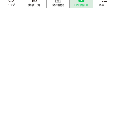
さいたま市
川越市
越谷市
川口市
上尾市
戸田市
春日部市
白岡市
蓮田市
伊奈町
三郷市
吉川市
メニュー
草加市
蕨市
ふじみ野市
富士見市
桶川市
北本市
熊谷市
久喜市
朝霞市
志木市
鴻巣市
所沢市
新座市
不動産売却
プロに
店舗案内
査定依頼
売却相談
栃木エリアから不動産売却実績を探す
売却実績一覧
不動産購入事例
栃木県
宇都宮市
小山市
鹿沼市
下野市
成約物件一覧
お客様インタビュー
埼玉県内の不動産情報サイトはこちら
埼玉の注文建築サイトはこちら
収益物件の購入・売却サイトはこちら
離婚専門サイトはこちら
賃貸総合サイトはこちら