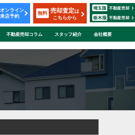
売却査定
オンライン
は
無料
来店予約
こちらから
不動産売却コラム
スタッフ紹介
会社概要
覧
も安心のサポート
割賦販売
転勤（マンション）
ザイン
市
伊奈町
三郷市
吉川市
志木市
鴻巣市
所沢市
新座市