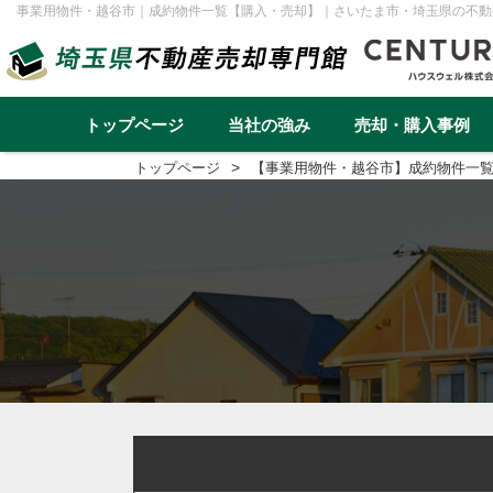
事業用物件・越谷市｜成約物件一覧【購入・売却】｜さいたま市・埼玉県の不動
トップページ
当社の強み
売却・購入事例
トップページ
【事業用物件・越谷市】成約物件一
不動産売却事例一覧
不動産
実績と高い集客力
住み替え
再建築不可
早く高く売るための売却戦略
リースバック
転勤（戸建て）
介護・老後資金
任意売却
戸建て
マンション
土地
一棟アパ
さいたま市
川越市
越谷市
川口市
草加市
蕨市
ふじみ野市
富士見市