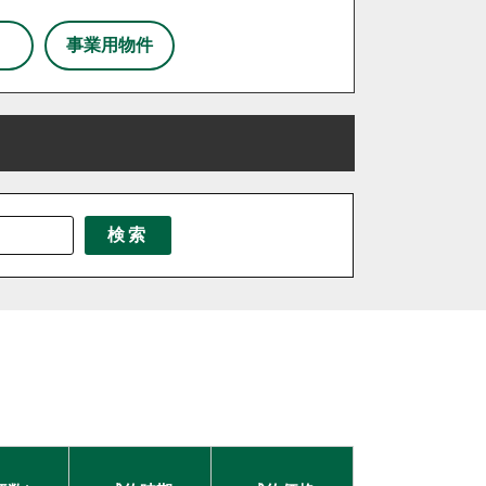
事業用物件
三芳町
三郷市
八潮市
北本市
東京都北区
東松山市
北海道
松伏町
茨城県
桶川市
千葉県
栃木県
検索
伊奈町
吉見町
日高市
鶴ヶ島市