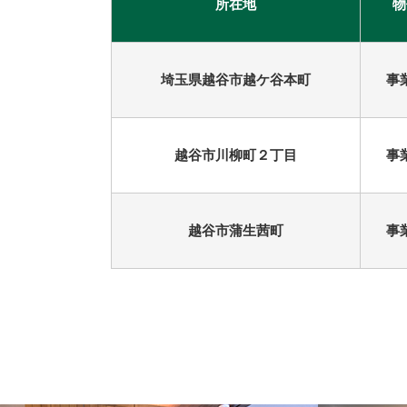
所在地
物
古河市
つくば市
牛久市
宇都宮市
埼玉県越谷市越ケ谷本町
事
札幌市
越谷市川柳町２丁目
事
越谷市蒲生茜町
事