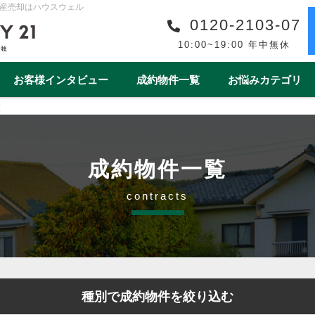
産売却はハウスウェル
0120-2103-07
10:00~19:00 年中無休
お客様インタビュー
成約物件一覧
お悩みカテゴリ
覧
購入事例一覧
収益物件売買事例一覧
スタッフ紹介一覧
スタッフインタビュー一
リフォーム
ワンストップサービス
借地・底地
安心の買取保障制度
相続
離婚
空き家
売却後
成約物件一覧
1year1coin（ワンイヤーワンコイン）
老後の暮らしをデ
contracts
ート
一棟マンション
テラスハウス
上尾市
戸田市
春日部市
白岡市
蓮田
種別で成約物件を絞り込む
桶川市
北本市
熊谷市
久喜市
朝霞市