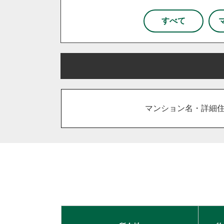
杉戸町
松伏町
八潮市
和光市
新座市
所沢
すべて
栃木県
宇都宮市
小山市
鹿沼市
さいたま市
川越市
川口
古河市
坂戸市
東松山市
吉川市
和光市
上里町
日高市
宮代町
流
マンション名・詳細
久喜市
熊谷市
狭山市
加須市
入間市
行田市
住み替え
相続
離婚
空き家
台東区
東京都北区
足立
千葉市
柏市
流山市
秦野市
厚木市