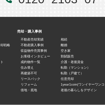
売却・購入事例
不動産売却実績
相続
売却戦略
不動産購入事例
離婚
ス
収益物件売買事例
空き家
お客様インタビュー
割賦販売
ート
成約物件一覧
介護・老後資金
住み替え
転勤（マンション）
再建築不可
転勤（戸建て）
リースバック
任意売却
リフォーム
1year1coin(ワンイヤーワン
借地・底地
老後の暮らしをデザイン