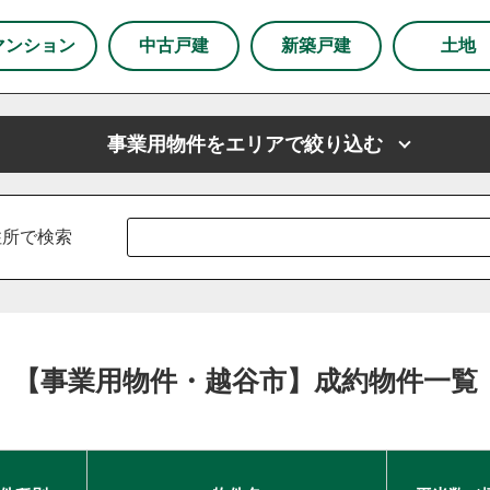
市
狭山市
マンション
中古戸建
新築戸建
土地
下野市
事業用物件をエリアで絞り込む
市
上尾市
越谷市
戸田市
ふじみ野市
坂戸市
山市
川島町
鶴ヶ島市
志木市
厚木市
新座市
東京都
春日部市
東京都足立区
朝霞市
東京都練馬区
杉戸町
住所で検索
白岡市
草加市
蓮田市
蕨市
鴻巣市
上里町
羽生市
幸手市
北葛飾郡
富士見市
所沢市
区
練馬区
【事業用物件・越谷市】成約物件一覧