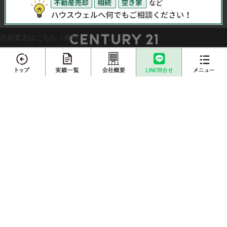
売却査定はこちら（無料）
エリアから不動産売却実績を探す
メニュー
さいたま市
川越市
越谷市
川口市
上尾市
戸田市
春日部市
白岡市
蓮田市
伊奈町
三郷市
吉川市
草加市
蕨市
ふじみ野市
富士見市
桶川市
北本市
不動産売却
プロに
熊谷市
久喜市
朝霞市
志木市
鴻巣市
所沢市
店舗案内
査定依頼
売却相談
新座市
売却実績一覧
不動産購入事例
栃木エリアから不動産売却実績を探す
栃木県
宇都宮市
小山市
鹿沼市
下野市
成約物件一覧
お客様インタビュー
埼玉県内の不動産情報サイトはこちら