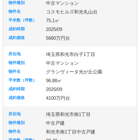
中古マンション
日高市
鶴ヶ島市
加須市
入間市
行田市
コスモヒルズ和光丸山台
羽生市
幸手市
北葛飾郡
富士見市
所沢市
75.1㎡
2025/09
台東区
東京都北区
足立区
練馬区
5680万円台
埼玉県和光市白子1丁目
千葉市
柏市
流山市
中古マンション
グランヴィータ光が丘公園
96.88㎡
秦野市
厚木市
2025/09
4100万円台
古河市
つくば市
牛久市
埼玉県和光市南1丁目
中古戸建
宇都宮市
和光市南1丁目中古戸建