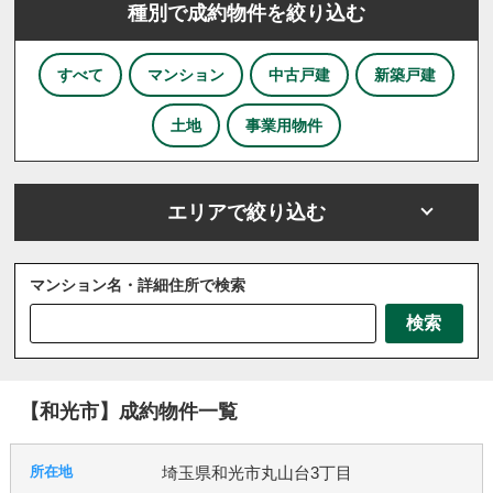
種別で成約物件を絞り込む
すべて
マンション
中古戸建
新築戸建
土地
事業用物件
エリアで絞り込む
マンション名・詳細住所で検索
さいたま市
川越市
川口市
上尾市
越谷市
検索
戸田市
ふじみ野市
坂戸市
三芳町
三郷市
八潮市
北本市
吉川市
和光市
宮代町
川島町
志木市
新座市
春日部市
朝霞市
【和光市】成約物件一覧
杉戸町
東松山市
松伏町
桶川市
久喜市
熊谷市
狭山市
白岡市
草加市
蓮田市
埼玉県和光市丸山台3丁目
蕨市
鴻巣市
上里町
伊奈町
吉見町