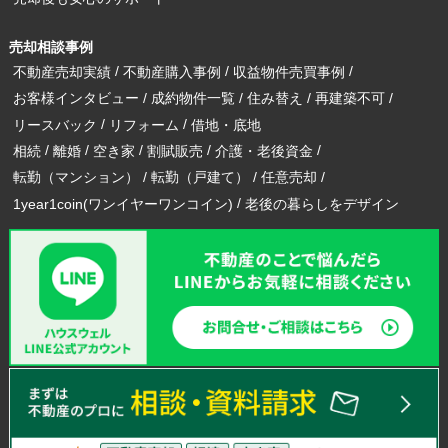
売却相談事例
不動産売却実績
不動産購入事例
収益物件売買事例
お客様インタビュー
成約物件一覧
住み替え
再建築不可
リースバック
リフォーム
借地・底地
相続
離婚
空き家
割賦販売
介護・老後資金
転勤（マンション）
転勤（戸建て）
任意売却
1year1coin(ワンイヤーワンコイン)
老後の暮らしをデザイン