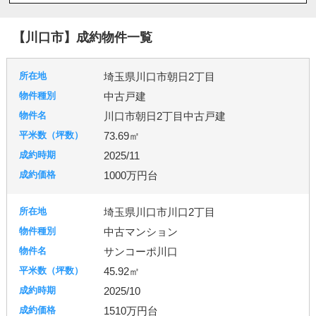
八潮市
北本市
吉川市
和光市
宮代町
川島町
志木市
新座市
春日部市
朝霞市
【川口市】成約物件一覧
杉戸町
東松山市
松伏町
桶川市
久喜市
熊谷市
狭山市
白岡市
草加市
蓮田市
埼玉県川口市朝日2丁目
蕨市
鴻巣市
上里町
伊奈町
吉見町
中古戸建
日高市
鶴ヶ島市
加須市
入間市
行田市
川口市朝日2丁目中古戸建
羽生市
幸手市
北葛飾郡
富士見市
所沢市
73.69㎡
2025/11
台東区
東京都北区
足立区
練馬区
1000万円台
埼玉県川口市川口2丁目
千葉市
柏市
流山市
中古マンション
サンコーポ川口
45.92㎡
秦野市
厚木市
2025/10
1510万円台