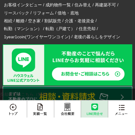
お客様インタビュー
成約物件一覧
住み替え
再建築不可
リースバック
リフォーム
借地・底地
相続
離婚
空き家
割賦販売
介護・老後資金
転勤（マンション）
転勤（戸建て）
任意売却
1year1coin(ワンイヤーワンコイン)
老後の暮らしをデザイン
売却査定はこちら（無料）
メニュー