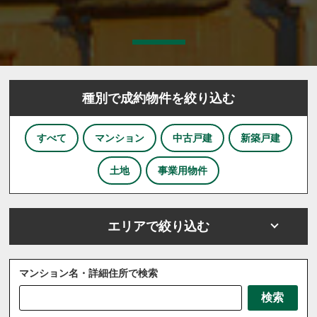
種別で成約物件を絞り込む
すべて
マンション
中古戸建
新築戸建
土地
事業用物件
エリアで絞り込む
マンション名・詳細住所で検索
さいたま市
川越市
川口市
上尾市
越谷市
検索
戸田市
ふじみ野市
坂戸市
三芳町
三郷市