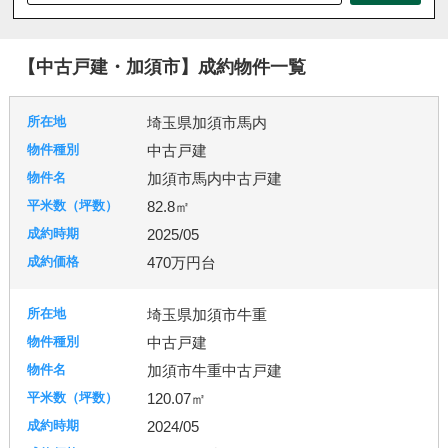
八潮市
北本市
吉川市
和光市
宮代町
川島町
志木市
新座市
春日部市
朝霞市
【中古戸建・加須市】成約物件一覧
杉戸町
東松山市
松伏町
桶川市
久喜市
熊谷市
狭山市
白岡市
草加市
蓮田市
埼玉県加須市馬内
蕨市
鴻巣市
上里町
伊奈町
吉見町
中古戸建
日高市
鶴ヶ島市
加須市
入間市
行田市
加須市馬内中古戸建
羽生市
幸手市
北葛飾郡
富士見市
所沢市
82.8㎡
2025/05
台東区
東京都北区
足立区
練馬区
470万円台
埼玉県加須市牛重
千葉市
柏市
流山市
中古戸建
加須市牛重中古戸建
120.07㎡
秦野市
厚木市
2024/05