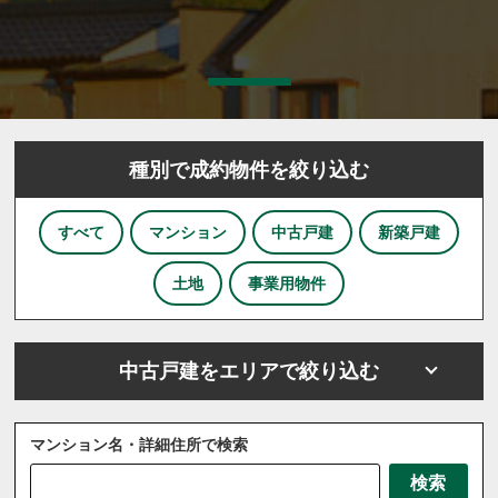
種別で成約物件を絞り込む
すべて
マンション
中古戸建
新築戸建
土地
事業用物件
中古戸建をエリアで絞り込む
マンション名・詳細住所で検索
さいたま市
川越市
川口市
上尾市
越谷市
検索
戸田市
ふじみ野市
坂戸市
三芳町
三郷市