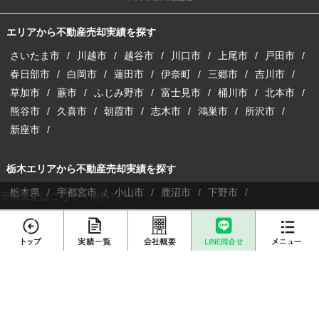
エリアから不動産売却実績を探す
さいたま市
川越市
越谷市
川口市
上尾市
戸田市
春日部市
白岡市
蓮田市
伊奈町
三郷市
吉川市
草加市
蕨市
ふじみ野市
富士見市
桶川市
北本市
熊谷市
久喜市
朝霞市
志木市
鴻巣市
所沢市
新座市
栃木エリアから不動産売却実績を探す
栃木県
宇都宮市
小山市
鹿沼市
下野市
売却査定はこちら（無料）
埼玉県内の不動産情報サイトはこちら
メニュー
埼玉の注文建築サイトはこちら
収益物件の購入・売却サイトはこちら