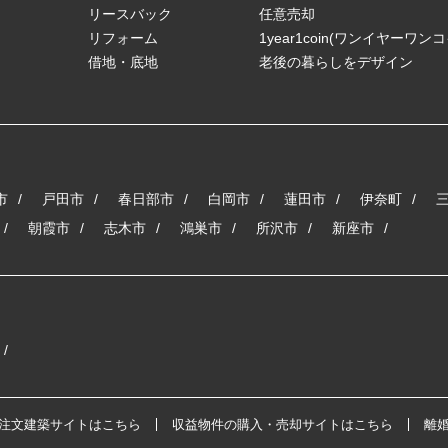
リースバック
任意売却
リフォーム
1year1coin(ワンイヤーワン
借地・底地
老後の暮らしをデザイン
市
戸田市
春日部市
白岡市
蓮田市
伊奈町
朝霞市
志木市
鴻巣市
所沢市
新座市
注文建築サイトはこちら
収益物件の購入・売却サイトはこちら
離