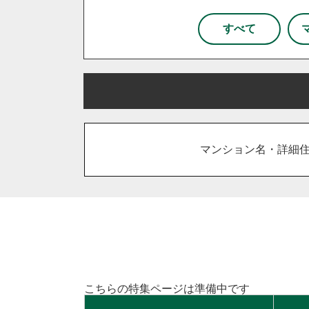
杉戸町
松伏町
八潮市
和光市
新座市
所沢
すべて
栃木県
宇都宮市
小山市
鹿沼市
さいたま市
川越市
川口
古河市
坂戸市
東松山市
吉川市
和光市
上里町
日高市
宮代町
流
マンション名・詳細
久喜市
熊谷市
狭山市
加須市
入間市
行田市
住み替え
相続
離婚
空き家
台東区
東京都北区
足立
千葉市
柏市
流山市
こちらの特集ページは準備中です
秦野市
厚木市