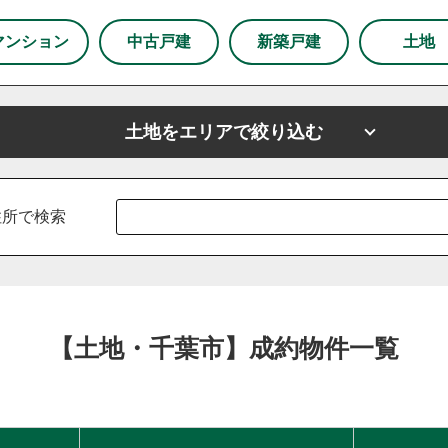
市
狭山市
マンション
中古戸建
新築戸建
土地
下野市
土地をエリアで絞り込む
市
上尾市
越谷市
戸田市
ふじみ野市
坂戸市
山市
川島町
鶴ヶ島市
志木市
厚木市
新座市
東京都
春日部市
東京都足立区
朝霞市
東京都練馬区
杉戸町
住所で検索
白岡市
草加市
蓮田市
蕨市
鴻巣市
上里町
羽生市
幸手市
北葛飾郡
富士見市
所沢市
区
練馬区
【土地・千葉市】成約物件一覧