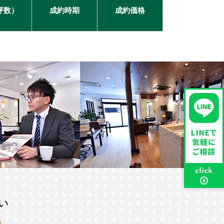
坪数）
成約時期
成約価格
い