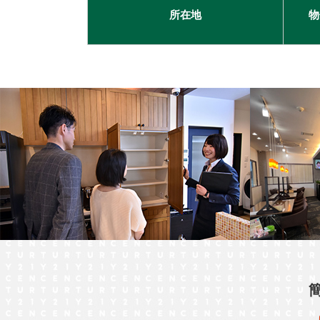
所在地
物
古河市
つくば市
牛久市
宇都宮市
札幌市