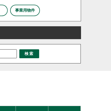
事業用物件
三芳町
三郷市
八潮市
北本市
東京都北区
東松山市
北海道
松伏町
茨城県
桶川市
千葉県
栃木県
検索
伊奈町
吉見町
日高市
鶴ヶ島市