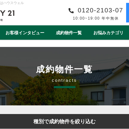
はハウスウェル
0120-2103-07
10:00~19:00 年中無休
お客様インタビュー
成約物件一覧
お悩みカテゴリ
購入事例一覧
収益物件売買事例一覧
スタッフ紹介一覧
スタッフインタビュー一
リフォーム
ワンストップサービス
借地・底地
安心の買取保障制度
相続
離婚
空き家
売却後
成約物件一覧
1year1coin（ワンイヤーワンコイン）
老後の暮らしをデ
contracts
ート
一棟マンション
テラスハウス
上尾市
戸田市
春日部市
白岡市
蓮田
種別で成約物件を絞り込む
桶川市
北本市
熊谷市
久喜市
朝霞市