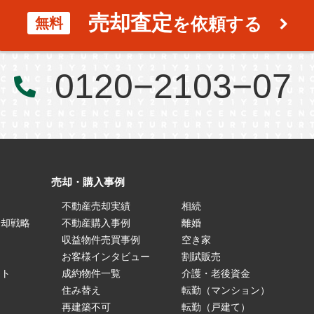
売却査定
を依頼する
無料
0120−2103−07
売却・購入事例
不動産売却実績
相続
売却戦略
不動産購入事例
離婚
ス
収益物件売買事例
空き家
お客様インタビュー
割賦販売
ート
成約物件一覧
介護・老後資金
住み替え
転勤（マンション）
再建築不可
転勤（戸建て）