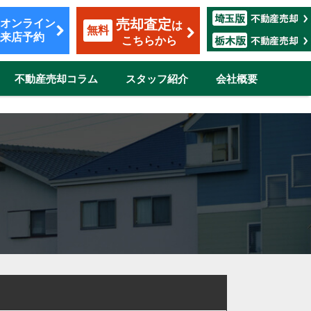
売却査定
オンライン
は
無料
来店予約
こちらから
不動産売却コラム
スタッフ紹介
会社概要
覧
も安心のサポート
割賦販売
転勤（マンション）
ザイン
市
伊奈町
三郷市
吉川市
志木市
鴻巣市
所沢市
新座市