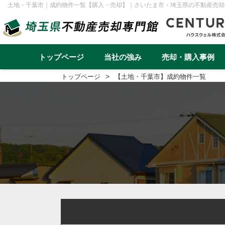
土地・千葉市｜成約物件一覧【購入・売却】｜さいたま市・埼玉県の不動産売却
トップページ
当社の強み
売却・購入事例
トップページ
【土地・千葉市】成約物件一覧
不動産売却事例一覧
不動産
実績と高い集客力
住み替え
再建築不可
早く高く売るための売却戦略
リースバック
転勤（戸建て）
介護・老後資金
任意売却
戸建て
マンション
土地
一棟アパ
さいたま市
川越市
越谷市
川口市
草加市
蕨市
ふじみ野市
富士見市