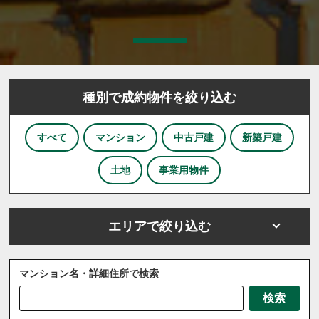
種別で成約物件を絞り込む
すべて
マンション
中古戸建
新築戸建
土地
事業用物件
エリアで絞り込む
マンション名・詳細住所で検索
さいたま市
川越市
川口市
上尾市
越谷市
検索
戸田市
ふじみ野市
坂戸市
三芳町
三郷市