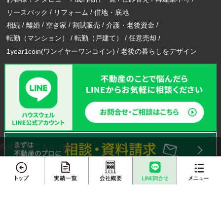
リースバック
リフォーム
借地・底地
相続
離婚
空き家
割賦販売
介護・老後資金
転勤（マンション）
転勤（戸建て）
任意売却
1year1coin(ワンイヤーワンコイン)
老後の暮らしをデザイン
売却査定はこちら（無料）
メニュー