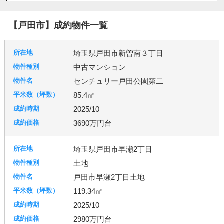
八潮市
北本市
吉川市
和光市
宮代町
川島町
志木市
新座市
春日部市
朝霞市
【戸田市】成約物件一覧
杉戸町
東松山市
松伏町
桶川市
久喜市
熊谷市
狭山市
白岡市
草加市
蓮田市
埼玉県戸田市新曽南３丁目
蕨市
鴻巣市
上里町
伊奈町
吉見町
中古マンション
日高市
鶴ヶ島市
加須市
入間市
行田市
センチュリー戸田公園第二
羽生市
幸手市
北葛飾郡
富士見市
所沢市
85.4㎡
2025/10
台東区
東京都北区
足立区
練馬区
3690万円台
埼玉県戸田市早瀬2丁目
千葉市
柏市
流山市
土地
戸田市早瀬2丁目土地
119.34㎡
秦野市
厚木市
2025/10
2980万円台