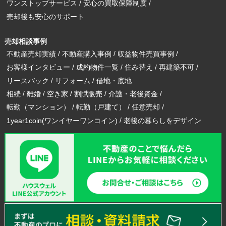
ワンストップサービス
安心の買取保障制度
売却後も安心のサポート
売却相談事例
不動産売却実績
不動産購入事例
収益物件売買事例
お客様インタビュー
成約物件一覧
住み替え
再建築不可
リースバック
リフォーム
借地・底地
相続
離婚
空き家
割賦販売
介護・老後資金
転勤（マンション）
転勤（戸建て）
任意売却
1year1coin(ワンイヤーワンコイン)
老後の暮らしをデザイン