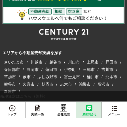
エリアから不動産売却実績を探す
さいたま市
川越市
越谷市
川口市
上尾市
戸田市
春日部市
白岡市
蓮田市
伊奈町
三郷市
吉川市
草加市
蕨市
ふじみ野市
富士見市
桶川市
北本市
熊谷市
久喜市
朝霞市
志木市
鴻巣市
所沢市
新座市
売却査定はこちら（無料）
栃木エリアから不動産売却実績を探す
栃木県
宇都宮市
小山市
鹿沼市
下野市
メニュー