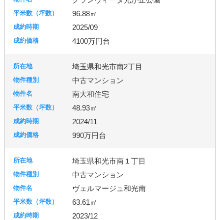
96.88㎡
秦野市
厚木市
2025/09
4100万円台
古河市
つくば市
牛久市
埼玉県和光市南2丁目
中古マンション
宇都宮市
南大和住宅
48.93㎡
2024/11
札幌市
990万円台
埼玉県和光市南１丁目
中古マンション
ヴェルマージュ和光南
63.61㎡
2023/12