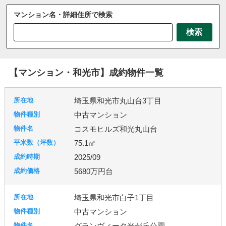
マンション名・詳細住所で検索
さいたま市
川越市
川口市
上尾市
越谷市
検索
戸田市
ふじみ野市
坂戸市
三芳町
三郷市
八潮市
北本市
吉川市
和光市
宮代町
川島町
志木市
新座市
春日部市
朝霞市
【マンション・和光市】成約物件一覧
杉戸町
東松山市
松伏町
桶川市
久喜市
熊谷市
狭山市
白岡市
草加市
蓮田市
埼玉県和光市丸山台3丁目
蕨市
鴻巣市
上里町
伊奈町
吉見町
中古マンション
日高市
鶴ヶ島市
加須市
入間市
行田市
コスモヒルズ和光丸山台
羽生市
幸手市
北葛飾郡
富士見市
所沢市
75.1㎡
2025/09
台東区
東京都北区
足立区
練馬区
5680万円台
埼玉県和光市白子1丁目
千葉市
柏市
流山市
中古マンション
グランヴィータ光が丘公園