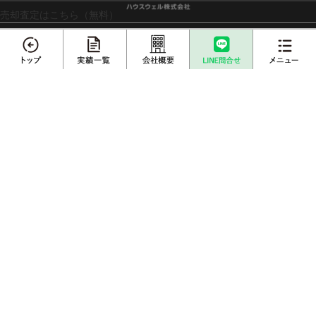
売却査定はこちら（無料）
エリアから不動産売却実績を探す
さいたま市
川越市
越谷市
川口市
上尾市
戸田市
メニュー
春日部市
白岡市
蓮田市
伊奈町
三郷市
吉川市
草加市
蕨市
ふじみ野市
富士見市
桶川市
北本市
熊谷市
久喜市
朝霞市
志木市
鴻巣市
所沢市
新座市
不動産売却
プロに
店舗案内
査定依頼
売却相談
栃木エリアから不動産売却実績を探す
売却実績一覧
不動産購入事例
栃木県
宇都宮市
小山市
鹿沼市
下野市
成約物件一覧
お客様インタビュー
埼玉県内の不動産情報サイトはこちら
埼玉の注文建築サイトはこちら
収益物件の購入・売却サイトはこちら