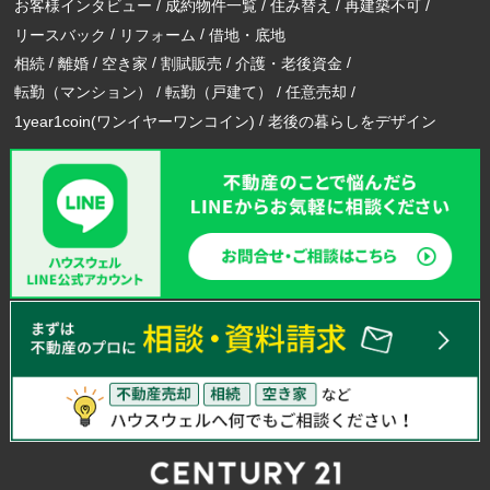
お客様インタビュー
成約物件一覧
住み替え
再建築不可
リースバック
リフォーム
借地・底地
相続
離婚
空き家
割賦販売
介護・老後資金
転勤（マンション）
転勤（戸建て）
任意売却
1year1coin(ワンイヤーワンコイン)
老後の暮らしをデザイン