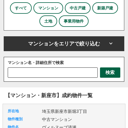
すべて
マンション
中古戸建
新築戸建
土地
事業用物件
マンションをエリアで絞り込む
マンション名・詳細住所で検索
さいたま市
川越市
川口市
上尾市
越谷市
検索
戸田市
ふじみ野市
坂戸市
三芳町
三郷市
八潮市
北本市
吉川市
和光市
宮代町
川島町
志木市
新座市
春日部市
朝霞市
【マンション・新座市】成約物件一覧
杉戸町
東松山市
松伏町
桶川市
久喜市
熊谷市
狭山市
白岡市
草加市
蓮田市
埼玉県新座市新堀3丁目
蕨市
鴻巣市
上里町
伊奈町
吉見町
中古マンション
日高市
鶴ヶ島市
加須市
入間市
行田市
ヴィルヌーブ清瀬