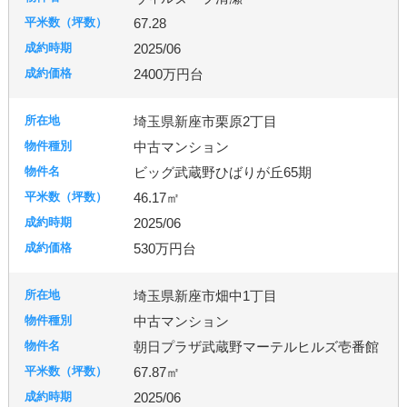
羽生市
幸手市
北葛飾郡
富士見市
所沢市
67.28
2025/06
台東区
東京都北区
足立区
練馬区
2400万円台
埼玉県新座市栗原2丁目
千葉市
柏市
流山市
中古マンション
ビッグ武蔵野ひばりが丘65期
46.17㎡
秦野市
厚木市
2025/06
530万円台
古河市
つくば市
牛久市
埼玉県新座市畑中1丁目
中古マンション
宇都宮市
朝日プラザ武蔵野マーテルヒルズ壱番館
67.87㎡
2025/06
札幌市