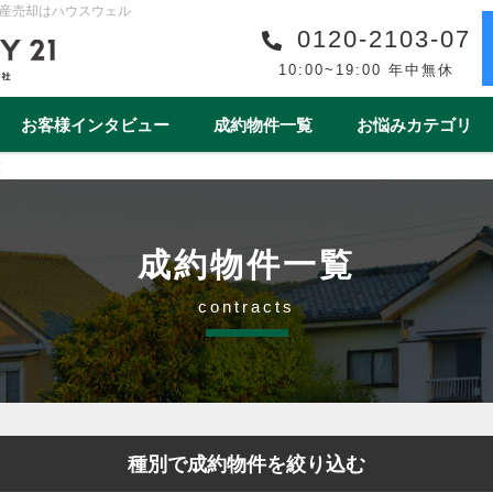
産売却はハウスウェル
0120-2103-07
10:00~19:00 年中無休
お客様インタビュー
成約物件一覧
お悩みカテゴリ
覧
購入事例一覧
収益物件売買事例一覧
スタッフ紹介一覧
スタッフインタビュー一
リフォーム
ワンストップサービス
借地・底地
安心の買取保障制度
相続
離婚
空き家
売却後
成約物件一覧
1year1coin（ワンイヤーワンコイン）
老後の暮らしをデ
contracts
ート
一棟マンション
テラスハウス
上尾市
戸田市
春日部市
白岡市
蓮田
種別で成約物件を絞り込む
桶川市
北本市
熊谷市
久喜市
朝霞市