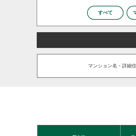
杉戸町
松伏町
八潮市
和光市
新座市
所沢
すべて
栃木県
宇都宮市
小山市
鹿沼市
さいたま市
川越市
川口
古河市
坂戸市
東松山市
吉川市
和光市
上里町
日高市
宮代町
流
マンション名・詳細
久喜市
熊谷市
狭山市
加須市
入間市
行田市
住み替え
相続
離婚
空き家
台東区
東京都北区
足立
千葉市
柏市
流山市
秦野市
厚木市