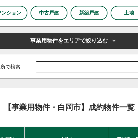
市
狭山市
マンション
中古戸建
新築戸建
土地
下野市
事業用物件をエリアで絞り込む
市
上尾市
越谷市
戸田市
ふじみ野市
坂戸市
山市
川島町
鶴ヶ島市
志木市
厚木市
新座市
東京都
春日部市
東京都足立区
朝霞市
東京都練馬区
杉戸町
住所で検索
白岡市
草加市
蓮田市
蕨市
鴻巣市
上里町
羽生市
幸手市
北葛飾郡
富士見市
所沢市
区
練馬区
【事業用物件・白岡市】成約物件一覧