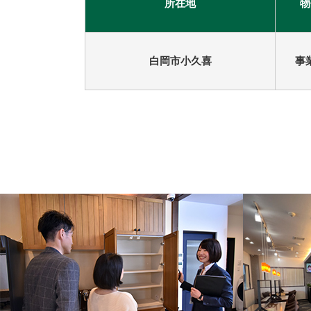
所在地
物
古河市
つくば市
牛久市
宇都宮市
白岡市小久喜
事
札幌市