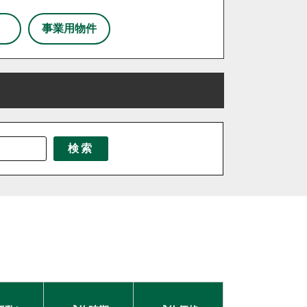
事業用物件
三芳町
三郷市
八潮市
北本市
東京都北区
東松山市
北海道
松伏町
茨城県
桶川市
千葉県
栃木県
検索
伊奈町
吉見町
日高市
鶴ヶ島市