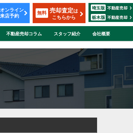
売却査定
オンライン
は
無料
来店予約
こちらから
不動産売却コラム
スタッフ紹介
会社概要
覧
も安心のサポート
割賦販売
転勤（マンション）
ザイン
市
伊奈町
三郷市
吉川市
志木市
鴻巣市
所沢市
新座市