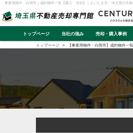
事業用物件・白岡市｜成約物件一覧【購入・売却】｜さいたま市・埼玉県の不動
トップページ
当社の強み
売却・購入事例
トップページ
【事業用物件・白岡市】成約物件一
不動産売却事例一覧
不動産
実績と高い集客力
住み替え
再建築不可
早く高く売るための売却戦略
リースバック
転勤（戸建て）
介護・老後資金
任意売却
戸建て
マンション
土地
一棟アパ
さいたま市
川越市
越谷市
川口市
草加市
蕨市
ふじみ野市
富士見市